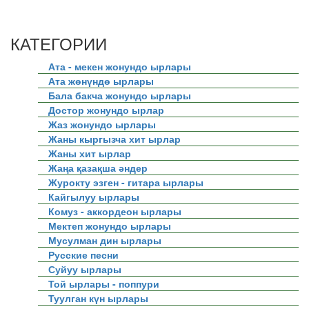
КАТЕГОРИИ
Ата - мекен жонундо ырлары
Ата жөнүндө ырлары
Бала бакча жонундо ырлары
Достор жонундо ырлар
Жаз жонундо ырлары
Жаны кыргызча хит ырлар
Жаны хит ырлар
Жаңа қазақша әндер
Журокту эзген - гитара ырлары
Кайгылуу ырлары
Комуз - аккордеон ырлары
Мектеп жонундо ырлары
Мусулман дин ырлары
Русские песни
Суйуу ырлары
Той ырлары - поппури
Туулган күн ырлары