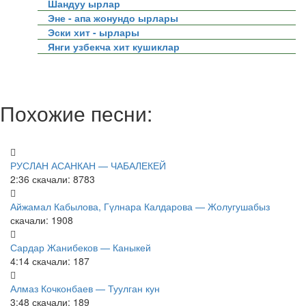
Шандуу ырлар
Эне - апа жонундо ырлары
Эски хит - ырлары
Янги узбекча хит кушиклар
Похожие песни:
РУСЛАН АСАНКАН — ЧАБАЛЕКЕЙ
2:36
скачали: 8783
Айжамал Кабылова, Гүлнара Калдарова — Жолугушабыз
скачали: 1908
Сардар Жанибеков — Каныкей
4:14
скачали: 187
Алмаз Кочконбаев — Туулган кун
3:48
скачали: 189