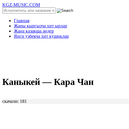
KGZ-MUSIC.COM
Главная
Жаны кыргызча хит ырлар
Жаңа қазақша әндер
Янги узбекча хит кушиклар
Каныкей — Кара Чан
скачали: 181