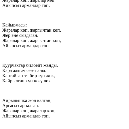
Жаралар көп, жаралар көп,
Айыпсыз армандар төп.
Кайырмасы:
Жаралар көп, жаргычтан көп,
Жер эне сыздаган.
Жаралар көп, жаргычтан көп,
Айыпсыз армандар төп.
Куурчактар билбейт жанды,
Кара жыгач сезет аны.
Картайган эч бир түн жок,
Кайрылган күн көзү чок.
Айрылышка жол калган,
Аргасыз арналган.
Жаралар көп, жаралар көп,
Айыпсыз армандар төп.