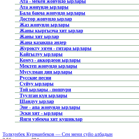
Ата - мекен жонундо ырлары
Ата жөнүндө ырлары
Бала бакча жонундо ырлары
Достор жонундо ырлар
Жаз жонундо ырлары
Жаны кыргызча хит ырлар
Жаны хит ырлар
Жаңа қазақша әндер
Журокту эзген - гитара ырлары
Кайгылуу ырлары
Комуз - аккордеон ырлары
Мектеп жонундо ырлары
Мусулман дин ырлары
Русские песни
Суйуу ырлары
Той ырлары - поппури
Туулган күн ырлары
Шандуу ырлар
Эне - апа жонундо ырлары
Эски хит - ырлары
Янги узбекча хит кушиклар
Толкунбек Курманбеков — Сен мени суйо албадын