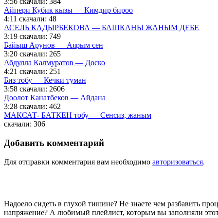
3:56
скачали: 384
Айпери Кубик кызы — Кимдир бироо
4:11
скачали: 48
АСЕЛЬ КАДЫРБЕКОВА — БАШКАНЫ ЖАНЫМ ДЕБЕ
3:19
скачали: 749
Байыш Арунов — Аярым сен
3:20
скачали: 265
Абдулла Калмуратов — Доско
4:21
скачали: 251
Биз тобу — Кечки туман
3:58
скачали: 2606
Доолот Канатбеков — Айдана
3:28
скачали: 462
МАКСАТ- БАТКЕН тобу — Сенсиз, жаным
скачали: 306
Добавить комментарий
Для отправки комментария вам необходимо
авторизоваться
.
Надоело сидеть в глухой тишине? Не знаете чем разбавить пр
напряжение? А любимый плейлист, которым вы заполняли этот 