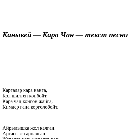
Каныкей — Кара Чан — текст песни
Каргалар кара нанга,
Кол шилтеп конбойт.
Кара чаң конгон жайга,
Кимдер гана корголобойт.
Айрылышка жол калган,
Аргасызга арналган.