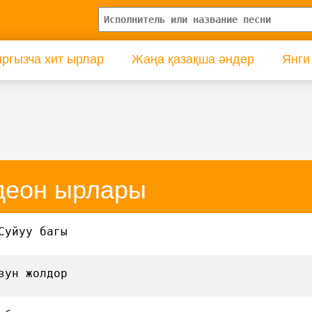
ргызча хит ырлар
Жаңа қазақша әндер
Янги
деон ырлары
Суйуу багы
зун жолдор