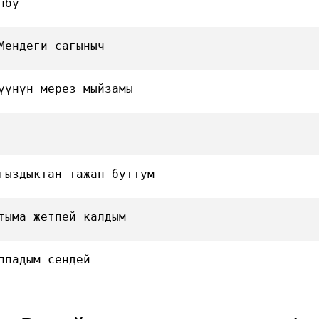
нбу
Мендеги сагыныч
үүнүн мерез мыйзамы
гыздыктан тажап буттум
тыма жетпей калдым
ппадым сендей