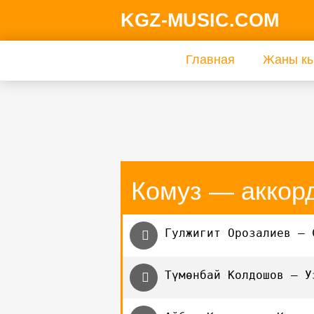
KGZ-MUSIC.COM
Главная
Жаны кы
Комуз — аккор
Гулжигит Орозалиев — 
Түмөнбай Колдошов — У