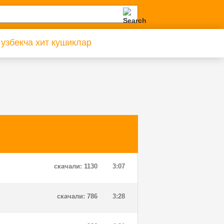
 узбекча хит кушиклар
скачали: 1130
3:07
скачали: 786
3:28