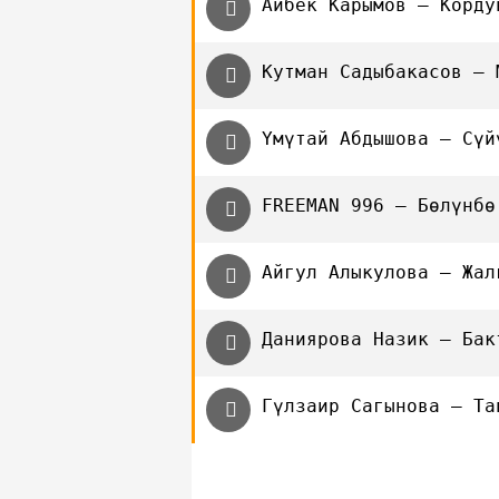
Айбек Карымов — Корду
Кутман Садыбакасов — 
Үмүтай Абдышова — Сүй
FREEMAN 996 — Бөлүнбө
Айгул Алыкулова — Жал
Даниярова Назик — Бак
Гүлзаир Сагынова — Та