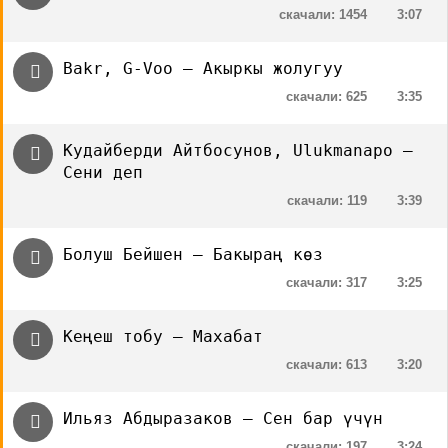
скачали: 1454
3:07
Bakr, G-Voo — Акыркы жолугуу
скачали: 625
3:35
Кудайберди Айтбосунов, Ulukmanapo —
Сени деп
скачали: 119
3:39
Болуш Бейшен — Бакыраң көз
скачали: 317
3:25
Кеңеш тобу — Махабат
скачали: 613
3:20
Ильяз Абдыразаков — Сен бар үчүн
скачали: 197
3:24