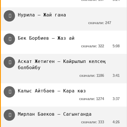
Нурила — Жай гана
скачали: 247
Бек Борбиев — Жаз ай
скачали: 322
5:08
Аскат Жетиген — Кайрылып келсең
болбойбу
скачали: 1186
3:41
Калыс Айтбаев — Кара көз
скачали: 1274
3:37
Мирлан Баеков — Сагынганда
скачали: 333
4:26