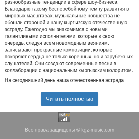
разнообразные тенденции в сфере шоу-бизнеса.
Благодарю такому бесперебойному темпу развития в
мировых масштабах, музыкальные новшества не
обошли стороной и нашу кыргызскую отечественную
эстраду. Ежегодно мы знакомимся с новыми
талантливыми исполнителями, которые в свою
очередь, следуя всем новомодным веяниям,
записывают прекрасные композиции, которые
покоряют сердца не только коренных, но и зарубежных
слушателей. Они создают современные песни в
коллаборации с национальным кыргызским колоритом.
На сегодняшний день наша отечественная эстрада
может с гордостью представить вниманию горячо
любимых слушателей огромную коллекцию композиций
Читать полностью
в самых разнообразных жанровых стилистиках,
начиная от лирических песен, вплоть до кыргызского
рэпа.
Если вы истинный любитель отечественного
Все права защищены © kgz-music.com
творчества или в числе тех желающих, кто стремится
познакомиться с ним, то специально для вас