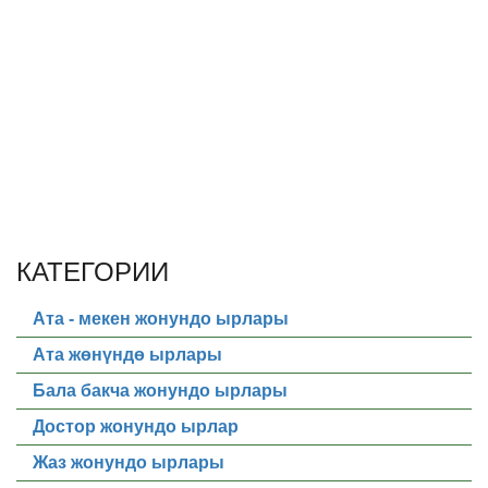
КАТЕГОРИИ
Ата - мекен жонундо ырлары
Ата жөнүндө ырлары
Бала бакча жонундо ырлары
Достор жонундо ырлар
Жаз жонундо ырлары