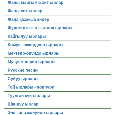
Жаны кыргызча хит ырлар
Жаны хит ырлар
Жаңа қазақша әндер
Журокту эзген - гитара ырлары
Кайгылуу ырлары
Комуз - аккордеон ырлары
Мектеп жонундо ырлары
Мусулман дин ырлары
Русские песни
Суйуу ырлары
Той ырлары - поппури
Туулган күн ырлары
Шандуу ырлар
Эне - апа жонундо ырлары