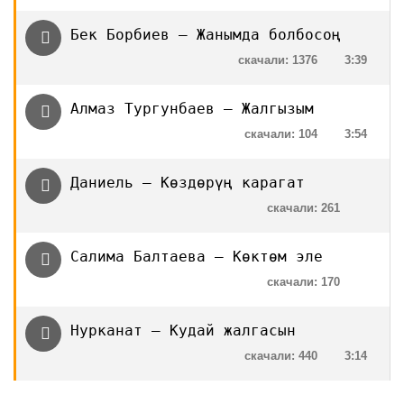
Бек Борбиев — Жанымда болбосоң
скачали: 1376
3:39
Алмаз Тургунбаев — Жалгызым
скачали: 104
3:54
Даниель — Көздөрүң карагат
скачали: 261
Салима Балтаева — Көктөм эле
скачали: 170
Нурканат — Кудай жалгасын
скачали: 440
3:14