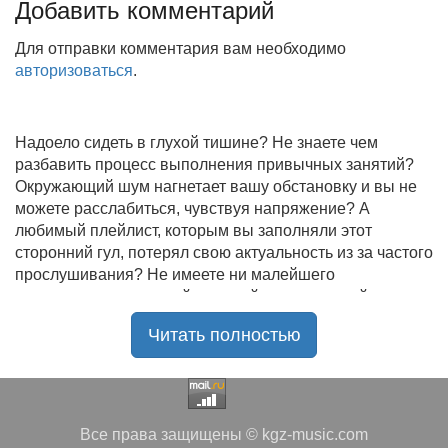
Добавить комментарий
Для отправки комментария вам необходимо
авторизоваться
.
Надоело сидеть в глухой тишине? Не знаете чем
разбавить процесс выполнения привычных занятий?
Окружающий шум нагнетает вашу обстановку и вы не
можете расслабиться, чувствуя напряжение? А
любимый плейлист, которым вы заполняли этот
сторонний гул, потерял свою актуальность из за частого
прослушивания? Не имеете ни малейшего
представления, где найти новый качественный контент
на замену старому? В таком случае вы обратились по
Читать полностью
нужному адресу!
Музыкальный портал KGZ Music
с большой
радостью приветствует своих старых и новых
слушателей! Специально для вас мы заготовили
Все права защищены © kgz-music.com
чудесную подборку самых лучших песен всех времён