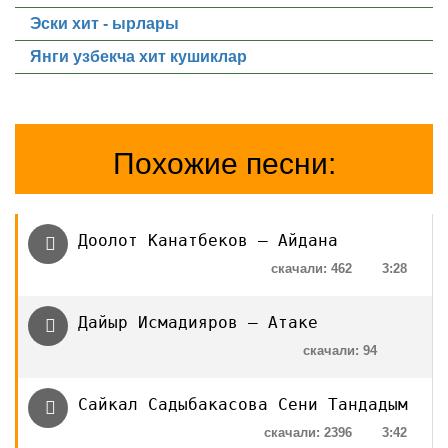
Эски хит - ырлары
Янги узбекча хит кушиклар
Похожие песни:
Доолот Канатбеков — Айдана
скачали: 462
3:28
Дайыр Исмадияров — Атаке
скачали: 94
Сайкал Садыбакасова Сени Тандадым
скачали: 2396
3:42