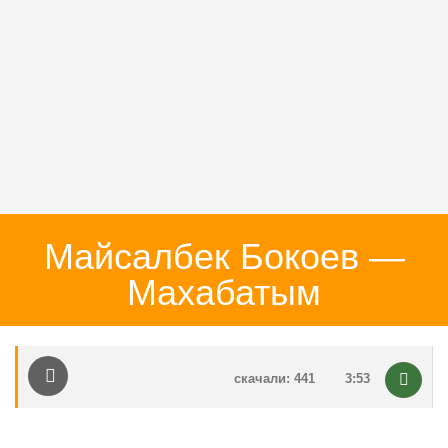
Майсалбек Бокоев —
Махабатым
скачали: 441
3:53