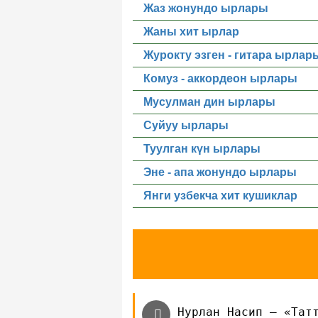
Жаз жонундо ырлары
Жаны хит ырлар
Журокту эзген - гитара ырлар
Комуз - аккордеон ырлары
Мусулман дин ырлары
Суйуу ырлары
Туулган күн ырлары
Эне - апа жонундо ырлары
Янги узбекча хит кушиклар
Нурлан Насип — «Тат