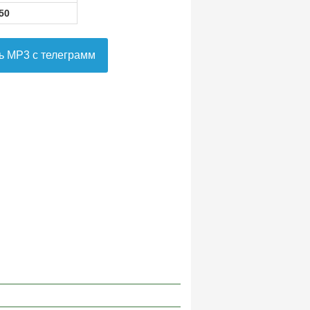
50
ь MP3 с телеграмм