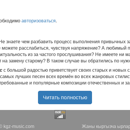
еобходимо
авторизоваться
.
 Не знаете чем разбавить процесс выполнения привычных
не можете расслабиться, чувствуя напряжение? А любимый 
 актуальность из за частого прослушивания? Не имеете ни 
 на замену старому? В таком случае вы обратились по нуж
c
с большой радостью приветствует своих старых и новых 
 самых лучших песен всех времён во всех жанровых стилис
стребованные и популярные композиции отечественных и з
ю богатую коллекцию качественной музыки в бесплатном 
Читать полностью
ния.
Самые свежие альбомы
и новые релизы этого года, 
нителей, и актуальные, всеми известные композиции стар
е новинки, большой музыкальный ассортимент на любой вку
да с большой ответственностью подходит к созданию подб
 kgz-music.com
Жаны кыргызча ырлар