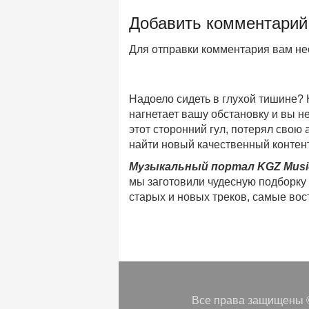
Добавить комментарий
Для отправки комментария вам н
Надоело сидеть в глухой тишине?
нагнетает вашу обстановку и вы 
этот сторонний гул, потерял свою
найти новый качественный контент
Музыкальный портал KGZ Musi
мы заготовили чудесную подборку
старых и новых треков, самые во
музыкальном портале KGZ Music!
Мы предоставляем вашему внимани
безлимитного онлайн прослушива
популярные треки
любимых испол
Регулярные обновления, постоянны
платформе KGZ Music. Наша коман
Все права защищены ©