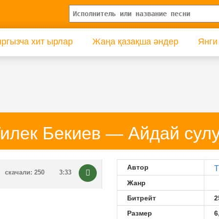
ргызча хит ырлар
Жаңа қазақша әндер
Янги
илек Бекиев — Айдай сул
Автор
Т
скачали: 250
3:33
Жанр
Битрейт
2
Размер
6