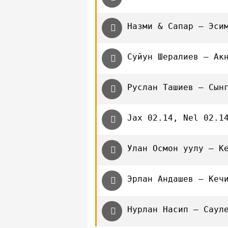
Назми & Сапар — Эси
Суйун Шералиев — Ак
Руслан Ташиев — Сын
Jax 02.14, Nel 02.1
Улан Осмон уулу — К
Эрлан Андашев — Кеч
Нурлан Насип — Саул