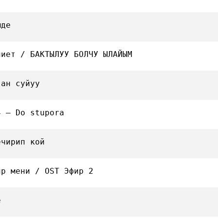
мде
ниет / БАКТЫЛУУ БОЛЧУ ЫЛАЙЫМ
ган суйуу
4 — Do stupora
ечирип кой
ир мени / OST Эфир 2
е