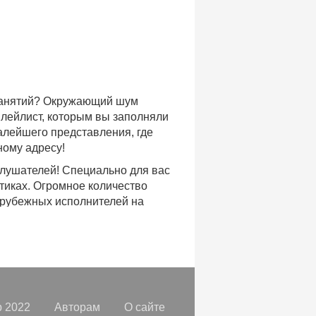
 занятий? Окружающий шум
плейлист, которым вы заполняли
малейшего представления, где
ному адресу!
слушателей! Специально для вас
тиках. Огромное количество
арубежных исполнителей на
доступе, с возможностью
хиты уходящих и нынешних годов,
ых времен.
с, и все это только на
орок, отбирая
самые лучшие
 2022
Авторам
О сайте