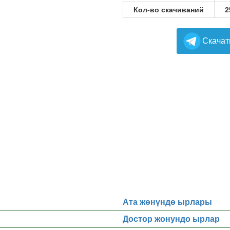
Кол-во скачиваний
2
Cкачат
Ата жөнүндө ырлары
Достор жонундо ырлар