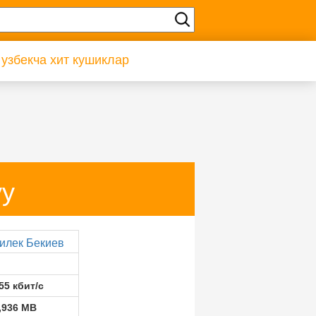
 узбекча хит кушиклар
уу
илек Бекиев
55 кбит/с
,936 MB