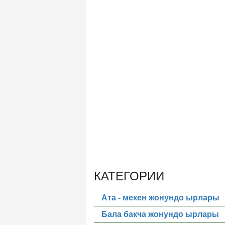
КАТЕГОРИИ
Ата - мекен жонундо ырлары
Бала бакча жонундо ырлары