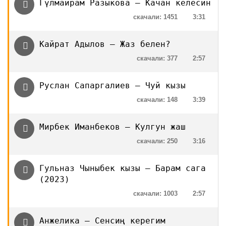
Гүлмайрам Разыкова — Качан келесин
скачали: 1451
3:31
Кайрат Адылов — Жаз белен?
скачали: 377
2:57
Руслан Сапаргалиев — Чуй кызы
скачали: 148
3:39
Мирбек Иманбеков — Кулгун жаш
скачали: 250
3:16
Гульназ Чыныбек кызы — Барам сага
(2023)
скачали: 1003
2:57
Анжелика — Сенсиң керегим