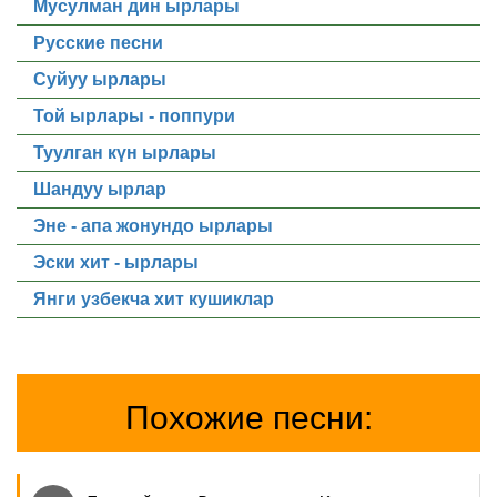
Мусулман дин ырлары
Русские песни
Суйуу ырлары
Той ырлары - поппури
Туулган күн ырлары
Шандуу ырлар
Эне - апа жонундо ырлары
Эски хит - ырлары
Янги узбекча хит кушиклар
Похожие песни: