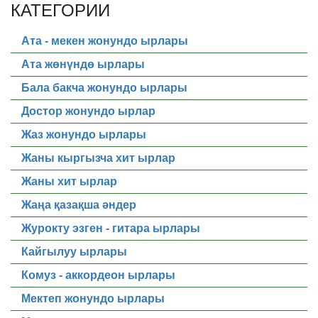
КАТЕГОРИИ
Ата - мекен жонундо ырлары
Ата жөнүндө ырлары
Бала бакча жонундо ырлары
Достор жонундо ырлар
Жаз жонундо ырлары
Жаны кыргызча хит ырлар
Жаны хит ырлар
Жаңа қазақша әндер
Журокту эзген - гитара ырлары
Кайгылуу ырлары
Комуз - аккордеон ырлары
Мектеп жонундо ырлары