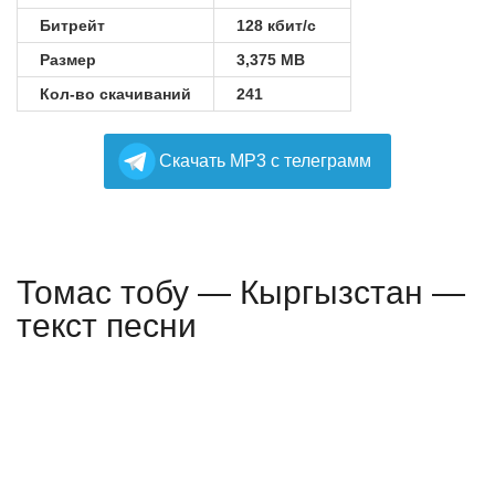
Битрейт
128 кбит/с
Размер
3,375 MB
Кол-во скачиваний
241
Cкачать MP3 с телеграмм
Томас тобу — Кыргызстан —
текст песни