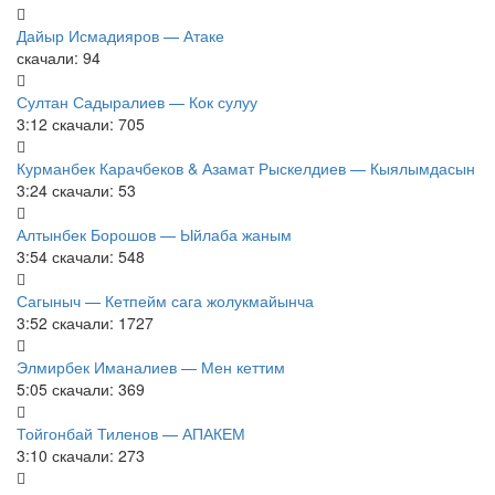
Дайыр Исмадияров — Атаке
скачали: 94
Султан Садыралиев — Кок сулуу
3:12
скачали: 705
Курманбек Карачбеков & Азамат Рыскелдиев — Кыялымдасын
3:24
скачали: 53
Алтынбек Борошов — Ыйлаба жаным
3:54
скачали: 548
Сагыныч — Кетпейм сага жолукмайынча
3:52
скачали: 1727
Элмирбек Иманалиев — Мен кеттим
5:05
скачали: 369
Тойгонбай Тиленов — АПАКЕМ
3:10
скачали: 273