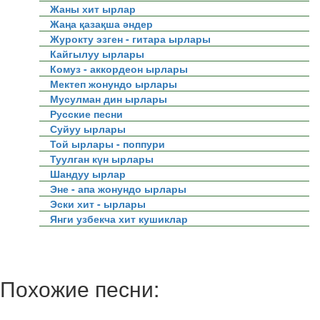
Жаны хит ырлар
Жаңа қазақша әндер
Журокту эзген - гитара ырлары
Кайгылуу ырлары
Комуз - аккордеон ырлары
Мектеп жонундо ырлары
Мусулман дин ырлары
Русские песни
Суйуу ырлары
Той ырлары - поппури
Туулган күн ырлары
Шандуу ырлар
Эне - апа жонундо ырлары
Эски хит - ырлары
Янги узбекча хит кушиклар
Похожие песни: