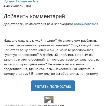
Руслан Ташиев — Апа
4:40
скачали: 103
Добавить комментарий
Для отправки комментария вам необходимо
авторизоваться
.
Надоело сидеть в глухой тишине? Не знаете чем разбавить
процесс выполнения привычных занятий? Окружающий шум
нагнетает вашу обстановку и вы не можете расслабиться,
чувствуя напряжение? А любимый плейлист, которым вы
заполняли этот сторонний гул, потерял свою актуальность из
за частого прослушивания? Не имеете ни малейшего
представления, где найти новый качественный контент на
замену старому? В таком случае вы обратились по нужному
адресу!
Музыкальный портал KGZ Music
Читать полностью
с большой радостью
приветствует своих старых и новых слушателей! Специально
для вас мы заготовили чудесную подборку самых лучших
песен всех времён во всех жанровых стилистиках. Огромное
количество старых и новых треков, самые востребованные и
Все права защищены © kgz-music.com