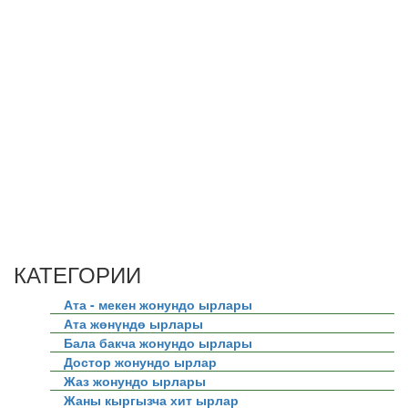
КАТЕГОРИИ
Ата - мекен жонундо ырлары
Ата жөнүндө ырлары
Бала бакча жонундо ырлары
Достор жонундо ырлар
Жаз жонундо ырлары
Жаны кыргызча хит ырлар