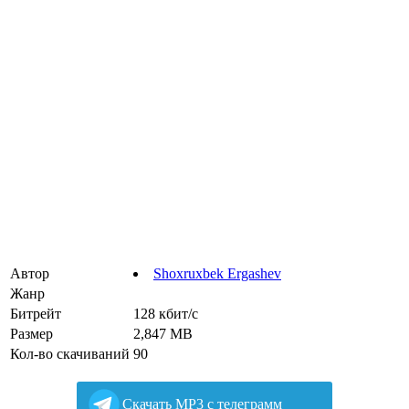
Автор
Shoxruxbek Ergashev
Жанр
Битрейт
128 кбит/с
Размер
2,847 MB
Кол-во скачиваний
90
Cкачать MP3 с телеграмм