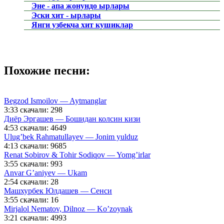
Эне - апа жонундо ырлары
Эски хит - ырлары
Янги узбекча хит кушиклар
Похожие песни:
Begzod Ismoilov — Aytmanglar
3:33
скачали: 298
Диёр Эргашев — Бошидан колсин кизи
4:53
скачали: 4649
Ulug’bek Rahmatullayev — Jonim yulduz
4:13
скачали: 9685
Renat Sobirov & Tohir Sodiqov — Yomg’irlar
3:55
скачали: 993
Anvar G’aniyev — Ukam
2:54
скачали: 28
Машхурбек Юлдашев — Сенси
3:55
скачали: 16
Mirjalol Nematov, Dilnoz — Ko’zoynak
3:21
скачали: 4993