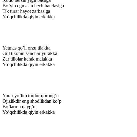
Xudo bersin yigit bastiga
Bo’yin egmasin hech bandasiga
Tik turar hayot zarbasiga
Yo’qchilikda qiyin erkakka
Yetmas qo’li orzu tilakka
Gul tikonin sanchar yurakka
Zar tillolar kerak malakka
Yo’qchilikda qiyin erkakka
Yurar yo’lim tordur qorong’u
Ojizlikdir eng shodlikdan ko’p
Bo’larmu qayg’u
Yo’qchilikda qiyin erkakka