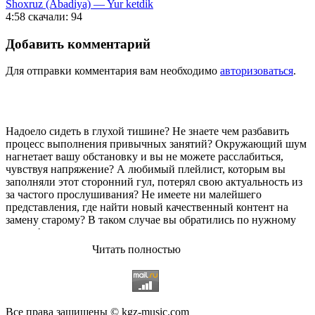
Shoxruz (Abadiya) — Yur ketdik
4:58
скачали: 94
Добавить комментарий
Для отправки комментария вам необходимо
авторизоваться
.
Надоело сидеть в глухой тишине? Не знаете чем разбавить
процесс выполнения привычных занятий? Окружающий шум
нагнетает вашу обстановку и вы не можете расслабиться,
чувствуя напряжение? А любимый плейлист, которым вы
заполняли этот сторонний гул, потерял свою актуальность из
за частого прослушивания? Не имеете ни малейшего
представления, где найти новый качественный контент на
замену старому? В таком случае вы обратились по нужному
адресу!
Читать полностью
Музыкальный портал KGZ Music
с большой радостью
приветствует своих старых и новых слушателей! Специально
для вас мы заготовили чудесную подборку самых лучших
песен всех времён во всех жанровых стилистиках. Огромное
количество старых и новых треков, самые востребованные и
Все права защищены © kgz-music.com