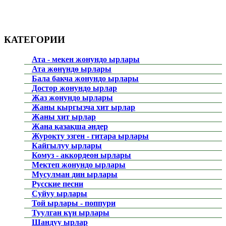
КАТЕГОРИИ
Ата - мекен жонундо ырлары
Ата жөнүндө ырлары
Бала бакча жонундо ырлары
Достор жонундо ырлар
Жаз жонундо ырлары
Жаны кыргызча хит ырлар
Жаны хит ырлар
Жаңа қазақша әндер
Журокту эзген - гитара ырлары
Кайгылуу ырлары
Комуз - аккордеон ырлары
Мектеп жонундо ырлары
Мусулман дин ырлары
Русские песни
Суйуу ырлары
Той ырлары - поппури
Туулган күн ырлары
Шандуу ырлар