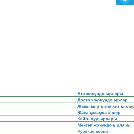
Ата жөнүндө ырлары
Достор жонундо ырлар
Жаны кыргызча хит ырла
Жаңа қазақша әндер
Кайгылуу ырлары
Мектеп жонундо ырлары
Русские песни