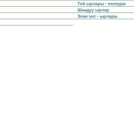
Той ырлары - поппури
Шандуу ырлар
Эски хит - ырлары