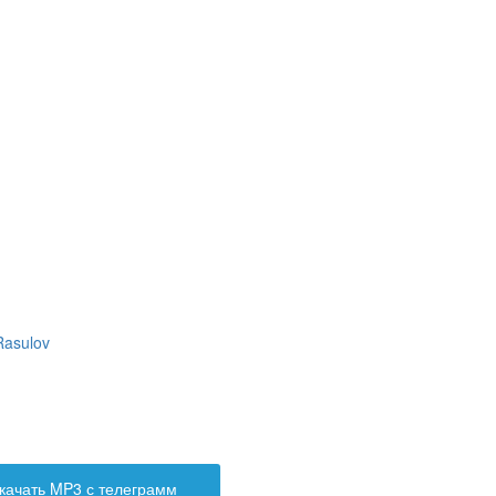
Rasulov
качать MP3 с телеграмм