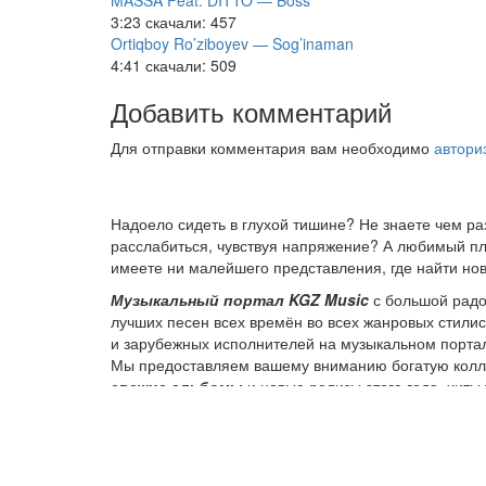
MASSA Feat. DITTO — Boss
3:23
скачали: 457
Ortiqboy Ro’ziboyev — Sog’inaman
4:41
скачали: 509
Добавить комментарий
Для отправки комментария вам необходимо
автори
Надоело сидеть в глухой тишине? Не знаете чем р
расслабиться, чувствуя напряжение? А любимый пле
имеете ни малейшего представления, где найти нов
Музыкальный портал KGZ Music
с большой радо
лучших песен всех времён во всех жанровых стили
и зарубежных исполнителей на музыкальном порта
Мы предоставляем вашему вниманию богатую колле
свежие альбомы
и новые релизы этого года, хит
старых времен.
Регулярные обновления, постоянные новинки, боль
ответственностью подходит к созданию подборок, 