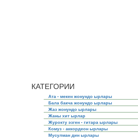
КАТЕГОРИИ
Ата - мекен жонундо ырлары
Бала бакча жонундо ырлары
Жаз жонундо ырлары
Жаны хит ырлар
Журокту эзген - гитара ырлары
Комуз - аккордеон ырлары
Мусулман дин ырлары