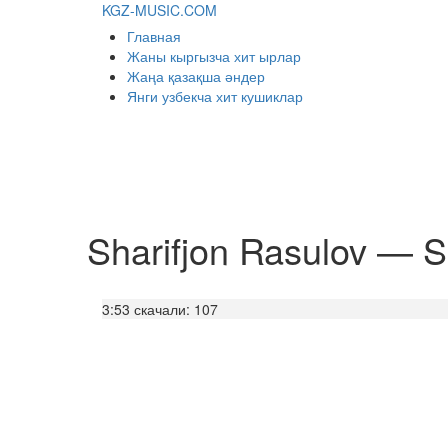
KGZ-MUSIC.COM
Главная
Жаны кыргызча хит ырлар
Жаңа қазақша әндер
Янги узбекча хит кушиклар
Sharifjon Rasulov — S
3:53
скачали: 107