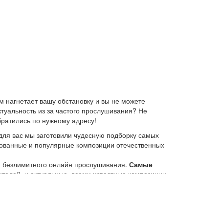
 нагнетает вашу обстановку и вы не можете
ктуальность из за частого прослушивания? Не
братились по нужному адресу!
для вас мы заготовили чудесную подборку самых
ебованные и популярные композиции отечественных
ю безлимитного онлайн прослушивания.
Самые
елей, и актуальные, всеми известные композиции
 платформе KGZ Music. Наша команда с большой
иях.