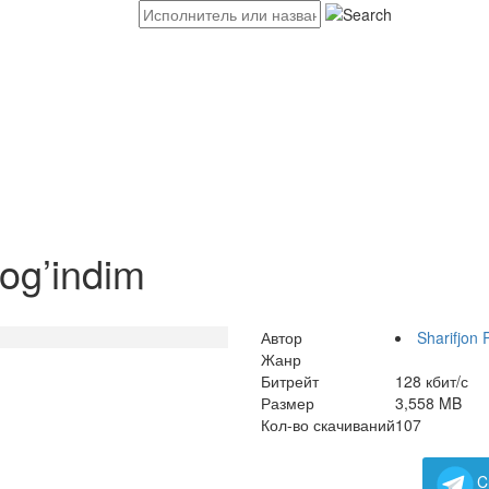
og’indim
Автор
Sharifjon 
Жанр
Битрейт
128 кбит/с
Размер
3,558 MB
Кол-во скачиваний
107
C