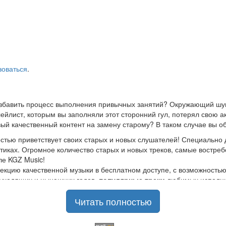
зоваться
.
азбавить процесс выполнения привычных занятий? Окружающий шум
йлист, которым вы заполняли этот сторонний гул, потерял свою а
ый качественный контент на замену старому? В таком случае вы о
стью приветствует своих старых и новых слушателей! Специально 
стиках. Огромное количество старых и новых треков, самые востр
ле KGZ Music!
кцию качественной музыки в бесплатном доступе, с возможность
ы уходящих и нынешних годов,
популярные треки
любимых исполнит
Читать полностью
шой музыкальный ассортимент на любой вкус, и все это только на
отбирая
самые лучшие песни
в различных музыкальных направлен