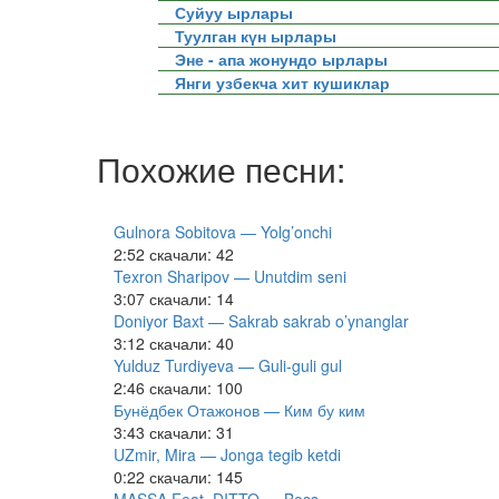
Суйуу ырлары
Туулган күн ырлары
Эне - апа жонундо ырлары
Янги узбекча хит кушиклар
Похожие песни:
Gulnora Sobitova — Yolg’onchi
2:52
скачали: 42
Texron Sharipov — Unutdim seni
3:07
скачали: 14
Doniyor Baxt — Sakrab sakrab o’ynanglar
3:12
скачали: 40
Yulduz Turdiyeva — Guli-guli gul
2:46
скачали: 100
Бунёдбек Отажонов — Ким бу ким
3:43
скачали: 31
UZmir, Mira — Jonga tegib ketdi
0:22
скачали: 145