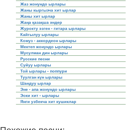
Жаз жонундо ырлары
Жаны кыргызча хит ырлар
Жаны хит ырлар
Жаңа қазақша әндер
Журокту эзген - гитара ырлары
Кайгылуу ырлары
Комуз - аккордеон ырлары
Мектеп жонундо ырлары
Мусулман дин ырлары
Русские песни
Суйуу ырлары
Той ырлары - поппури
Туулган күн ырлары
Шандуу ырлар
Эне - апа жонундо ырлары
Эски хит - ырлары
Янги узбекча хит кушиклар
Похожие песни: