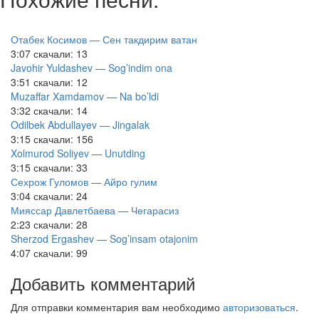
Отабек Косимов — Сен такдирим ватан
3:07
скачали: 13
Javohir Yuldashev — Sog’indim ona
3:51
скачали: 12
Muzaffar Xamdamov — Na bo’ldi
3:32
скачали: 14
Odilbek Abdullayev — Jingalak
3:15
скачали: 156
Xolmurod Soliyev — Unutding
3:15
скачали: 33
Сехрож Гуломов — Айро гулим
3:04
скачали: 24
Мияссар Давлетбаева — Чегарасиз
2:23
скачали: 28
Sherzod Ergashev — Sog’insam otajonim
4:07
скачали: 99
Добавить комментарий
Для отправки комментария вам необходимо
авторизоваться
.