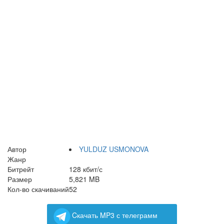
Автор
YULDUZ USMONOVA
Жанр
Битрейт
128 кбит/с
Размер
5,821 MB
Кол-во скачиваний
52
Cкачать MP3 с телеграмм