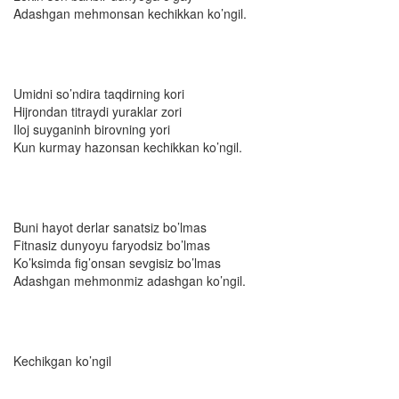
Adashgan mehmonsan kechikkan ko’ngil.
Umidni so’ndira taqdirning kori
Hijrondan titraydi yuraklar zori
Iloj suyganinh birovning yori
Kun kurmay hazonsan kechikkan ko’ngil.
Buni hayot derlar sanatsiz bo’lmas
Fitnasiz dunyoyu faryodsiz bo’lmas
Ko’ksimda fig’onsan sevgisiz bo’lmas
Adashgan mehmonmiz adashgan ko’ngil.
Kechikgan ko’ngil