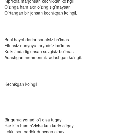
Kiprikda marjonsan kechikkan ko’ngil
O’zinga ham axir o’zing sig’maysan
O’rtangan bir jonsan kechikgan ko’ngil.
Buni hayot derlar sanatsiz bo’lmas
Fitnasiz dunyoyu faryodsiz bo’lmas
Ko’ksimda fig’onsan sevgisiz bo’lmas
Adashgan mehmonmiz adashgan ko’ngil.
Kechikgan ko’ngil
Bir quruq yonadi o’t olsa tuqay
Har kim ham o’zicha kun kurib o’tgay
Lekin sen baribir dunyoga o’gay