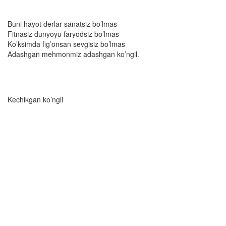
Buni hayot derlar sanatsiz bo’lmas
Fitnasiz dunyoyu faryodsiz bo’lmas
Ko’ksimda fig’onsan sevgisiz bo’lmas
Adashgan mehmonmiz adashgan ko’ngil.
Kechikgan ko’ngil