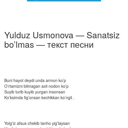
Yulduz Usmonova — Sanatsiz
bo’lmas — текст песни
Buni hayot deydi unda armon ko’p
O’rtamizni bilmagan axli nodon ko’p
Suyib turib kuyib yurgan insonsan
Ko’ksimda fig’onsan kechikkan ko’ngil .
Yolg’iz afsus chekib tanho yig’laysan