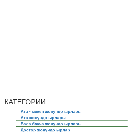
КАТЕГОРИИ
Ата - мекен жонундо ырлары
Ата жөнүндө ырлары
Бала бакча жонундо ырлары
Достор жонундо ырлар