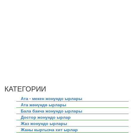
КАТЕГОРИИ
Ата - мекен жонундо ырлары
Ата жөнүндө ырлары
Бала бакча жонундо ырлары
Достор жонундо ырлар
Жаз жонундо ырлары
Жаны кыргызча хит ырлар