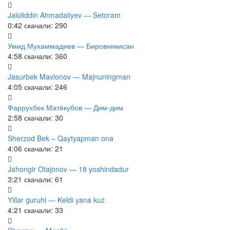
Jaloliddin Ahmadaliyev — Setoram
0:42
скачали: 290
Умид Мухаммадиев — Бировникисан
4:58
скачали: 360
Jasurbek Mavlonov — Majnuningman
4:05
скачали: 246
Фаррухбек Матёкубов — Дим-дим
2:58
скачали: 30
Sherzod Bek – Qaytyapman ona
4:06
скачали: 21
Jahongir Otajonov — 18 yoshindadur
3:21
скачали: 61
Yillar guruhi — Keldi yana kuz
4:21
скачали: 33