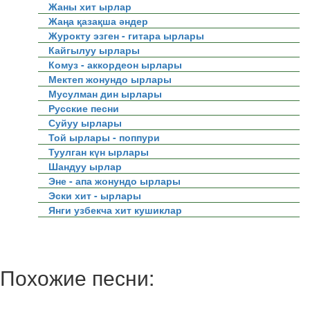
Жаны хит ырлар
Жаңа қазақша әндер
Журокту эзген - гитара ырлары
Кайгылуу ырлары
Комуз - аккордеон ырлары
Мектеп жонундо ырлары
Мусулман дин ырлары
Русские песни
Суйуу ырлары
Той ырлары - поппури
Туулган күн ырлары
Шандуу ырлар
Эне - апа жонундо ырлары
Эски хит - ырлары
Янги узбекча хит кушиклар
Похожие песни: