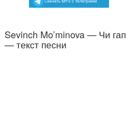
Cкачать MP3 с телеграмм
Sevinch Mo’minova — Чи гап
— текст песни