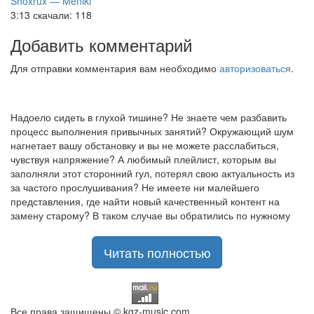
Shoxrux — Meniki
3:13
скачали: 118
Добавить комментарий
Для отправки комментария вам необходимо
авторизоваться
.
Надоело сидеть в глухой тишине? Не знаете чем разбавить
процесс выполнения привычных занятий? Окружающий шум
нагнетает вашу обстановку и вы не можете расслабиться,
чувствуя напряжение? А любимый плейлист, которым вы
заполняли этот сторонний гул, потерял свою актуальность из
за частого прослушивания? Не имеете ни малейшего
представления, где найти новый качественный контент на
замену старому? В таком случае вы обратились по нужному
адресу!
Музыкальный портал KGZ Music
Читать полностью
с большой радостью
приветствует своих старых и новых слушателей! Специально
для вас мы заготовили чудесную подборку самых лучших
песен всех времён во всех жанровых стилистиках. Огромное
количество старых и новых треков, самые востребованные и
Все права защищены © kgz-music.com