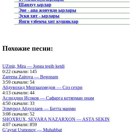
Шандуу ырлар
Эне - апа жонундо ырлары
Эски хит - ырлары
Янги узбекча хит кушиклар
Похожие песни:
UZmir, Mira — Jonga tegib ketdi
0:22
скачали: 145
Zareena Zairova — Begonam
3:59
скачали: 54
Абдувохид Мирзаахмедов — Соз сехри
4:13
скачали: 44
Аслиддин Исоков — Сафарга кетяпман онам
4:50
скачали: 33
Элмурод Абдуллаев — Битта манми
3:08
скачали: 52
SHOXRUX, SEVARA NAZARXON — ASTA SEKIN
4:07
скачали: 859
G’ayrat Usmonov — Muhabbat