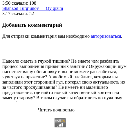
3:50
скачали: 108
Shahzod Turg‘unov — Oy qizim
3:17
скачали: 52
Добавить комментарий
Для отправки комментария вам необходимо
авторизоваться
.
Надоело сидеть в глухой тишине? Не знаете чем разбавить
процесс выполнения привычных занятий? Окружающий шум
нагнетает вашу обстановку и вы не можете расслабиться,
чувствуя напряжение? А любимый плейлист, которым вы
заполняли этот сторонний гул, потерял свою актуальность из
за частого прослушивания? Не имеете ни малейшего
представления, где найти новый качественный контент на
замену старому? В таком случае вы обратились по нужному
адресу!
Читать полностью
Музыкальный портал KGZ Music
с большой радостью
приветствует своих старых и новых слушателей! Специально
для вас мы заготовили чудесную подборку самых лучших
песен всех времён во всех жанровых стилистиках. Огромное