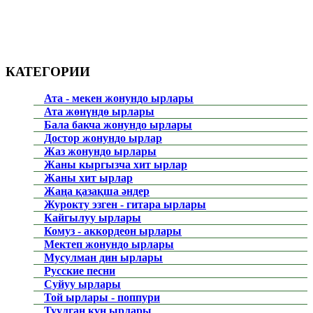
КАТЕГОРИИ
Ата - мекен жонундо ырлары
Ата жөнүндө ырлары
Бала бакча жонундо ырлары
Достор жонундо ырлар
Жаз жонундо ырлары
Жаны кыргызча хит ырлар
Жаны хит ырлар
Жаңа қазақша әндер
Журокту эзген - гитара ырлары
Кайгылуу ырлары
Комуз - аккордеон ырлары
Мектеп жонундо ырлары
Мусулман дин ырлары
Русские песни
Суйуу ырлары
Той ырлары - поппури
Туулган күн ырлары