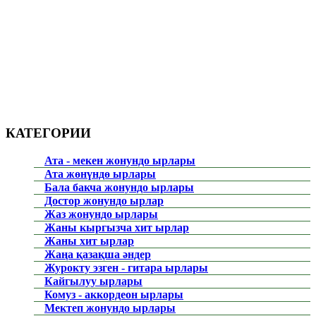
КАТЕГОРИИ
Ата - мекен жонундо ырлары
Ата жөнүндө ырлары
Бала бакча жонундо ырлары
Достор жонундо ырлар
Жаз жонундо ырлары
Жаны кыргызча хит ырлар
Жаны хит ырлар
Жаңа қазақша әндер
Журокту эзген - гитара ырлары
Кайгылуу ырлары
Комуз - аккордеон ырлары
Мектеп жонундо ырлары