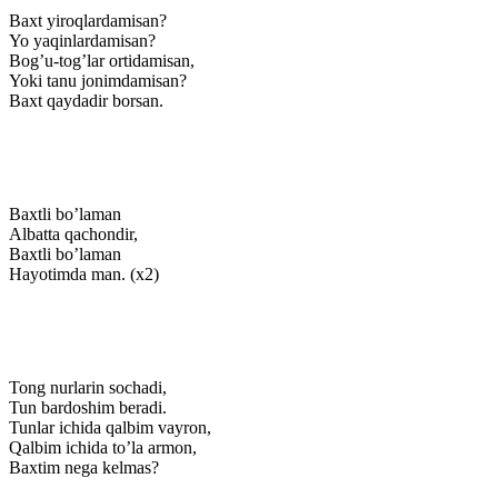
Baxt yiroqlardamisan?
Yo yaqinlardamisan?
Bog’u-tog’lar ortidamisan,
Yoki tanu jonimdamisan?
Baxt qaydadir borsan.
Baxtli bo’laman
Albatta qachondir,
Baxtli bo’laman
Hayotimda man. (x2)
Tong nurlarin sochadi,
Tun bardoshim beradi.
Tunlar ichida qalbim vayron,
Qalbim ichida to’la armon,
Baxtim nega kelmas?