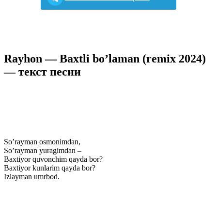
Rayhon — Baxtli bo’laman (remix 2024)
— текст песни
So’rayman osmonimdan,
So’rayman yuragimdan –
Baxtiyor quvonchim qayda bor?
Baxtiyor kunlarim qayda bor?
Izlayman umrbod.