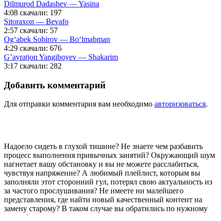
Dilmurod Dadashev — Yasina
4:08
скачали: 197
Sitoraxon — Bevafo
2:57
скачали: 57
Og‘abek Sobirov — Bo‘lmabman
4:29
скачали: 676
G’ayratjon Yangiboyev — Shakarim
3:17
скачали: 282
Добавить комментарий
Для отправки комментария вам необходимо
авторизоваться
.
Надоело сидеть в глухой тишине? Не знаете чем разбавить
процесс выполнения привычных занятий? Окружающий шум
нагнетает вашу обстановку и вы не можете расслабиться,
чувствуя напряжение? А любимый плейлист, которым вы
заполняли этот сторонний гул, потерял свою актуальность из
за частого прослушивания? Не имеете ни малейшего
представления, где найти новый качественный контент на
замену старому? В таком случае вы обратились по нужному
адресу!