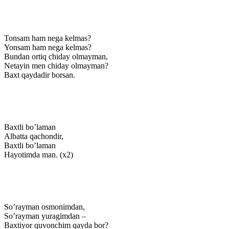
Tonsam ham nega kelmas?
Yonsam ham nega kelmas?
Bundan ortiq chiday olmayman,
Netayin men chiday olmayman?
Baxt qaydadir borsan.
Baxtli bo’laman
Albatta qachondir,
Baxtli bo’laman
Hayotimda man. (x2)
So’rayman osmonimdan,
So’rayman yuragimdan –
Baxtiyor quvonchim qayda bor?