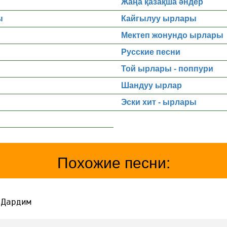
Жаңа қазақша әндер
ы
Кайгылуу ырлары
Мектеп жонундо ырлары
Русские песни
Той ырлары - поппури
Шандуу ырлар
Эски хит - ырлары
Похожие песни:
 Дардим