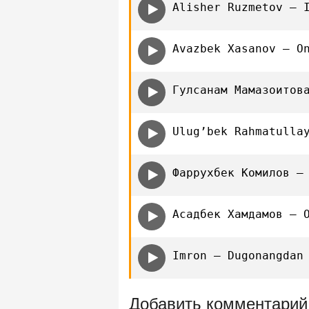
Alisher Ruzmetov — 
Avazbek Xasanov — O
Гулсанам Мамазоитов
Ulug’bek Rahmatulla
Фаррухбек Комилов —
Асадбек Хамдамов — 
Imron — Dugonangdan
Добавить комментарий