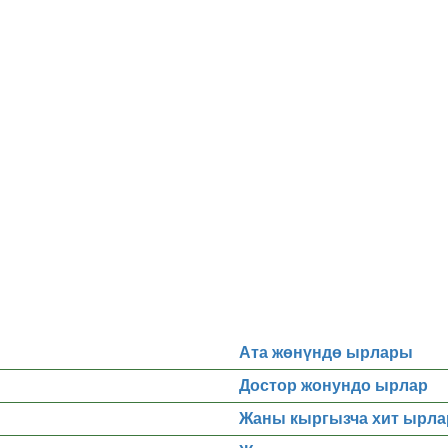
Ата жөнүндө ырлары
Достор жонундо ырлар
Жаны кыргызча хит ырла