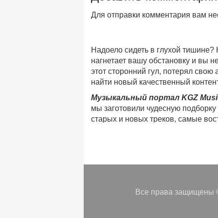
Для отправки комментария вам н
Надоело сидеть в глухой тишине?
нагнетает вашу обстановку и вы 
этот сторонний гул, потерял свою
найти новый качественный контент
Музыкальный портал KGZ Musi
мы заготовили чудесную подборку
старых и новых треков, самые во
музыкальном портале KGZ Music!
Мы предоставляем вашему внимани
безлимитного онлайн прослушива
популярные треки
любимых испол
Регулярные обновления, постоянны
платформе KGZ Music. Наша коман
Все права защищены ©
песни
в различных музыкальных 
Мы предоставляем вам бесплатный