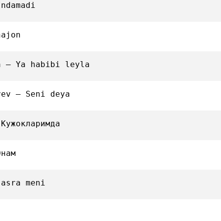
Indamadi
najon
а — Ya habibi leyla
yev — Seni deya
 Кужокларимда
Онам
 asra meni