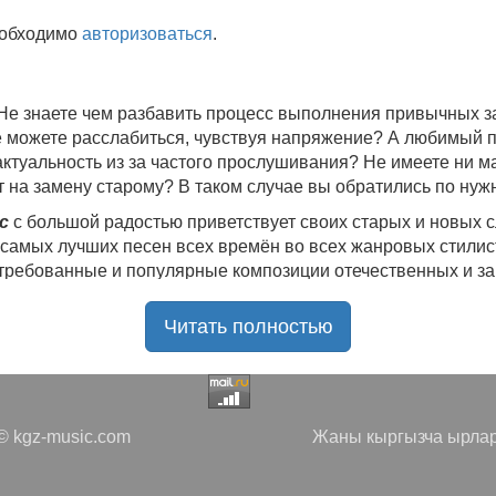
еобходимо
авторизоваться
.
 Не знаете чем разбавить процесс выполнения привычных
не можете расслабиться, чувствуя напряжение? А любимый 
 актуальность из за частого прослушивания? Не имеете ни 
 на замену старому? В таком случае вы обратились по нуж
c
с большой радостью приветствует своих старых и новых 
 самых лучших песен всех времён во всех жанровых стилис
стребованные и популярные композиции отечественных и з
ю богатую коллекцию качественной музыки в бесплатном 
Читать полностью
ния.
Самые свежие альбомы
и новые релизы этого года, 
нителей, и актуальные, всеми известные композиции стар
е новинки, большой музыкальный ассортимент на любой вку
да с большой ответственностью подходит к созданию подб
 kgz-music.com
Жаны кыргызча ырлар
направлениях.
 доступ к первоклассному, тщательно подобранному контен