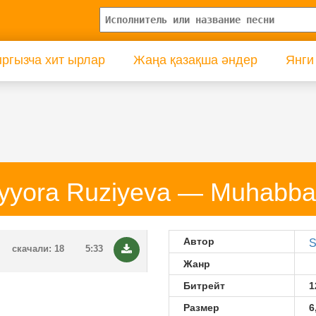
ргызча хит ырлар
Жаңа қазақша әндер
Янги
yyora Ruziyeva — Muhabba
Автор
S
скачали: 18
5:33
Жанр
Битрейт
1
Размер
6