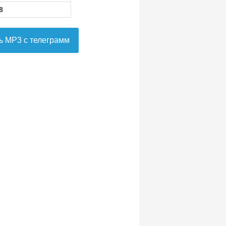
8
ь MP3 с телеграмм