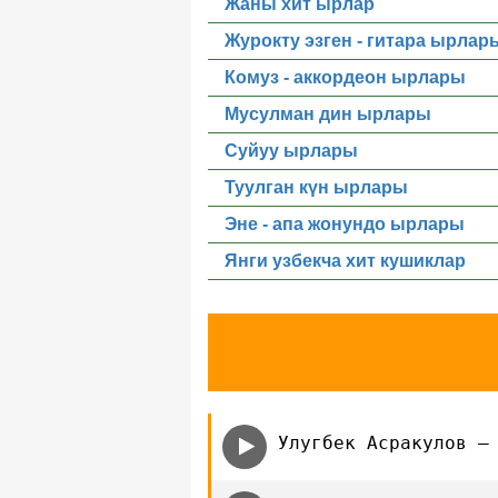
Жаны хит ырлар
Журокту эзген - гитара ырлар
Комуз - аккордеон ырлары
Мусулман дин ырлары
Суйуу ырлары
Туулган күн ырлары
Эне - апа жонундо ырлары
Янги узбекча хит кушиклар
Улугбек Асракулов —