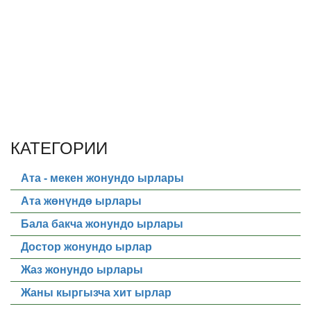
КАТЕГОРИИ
Ата - мекен жонундо ырлары
Ата жөнүндө ырлары
Бала бакча жонундо ырлары
Достор жонундо ырлар
Жаз жонундо ырлары
Жаны кыргызча хит ырлар