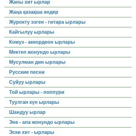
Жаны хит ырлар
Жаңа қазақша әндер
Журокту эзген - гитара ырлары
Кайгылуу ырлары
Комуз - аккордеон ырлары
Мектеп жонундо ырлары
Мусулман дин ырлары
Русские песни
Суйуу ырлары
Той ырлары - поппури
Туулган күн ырлары
Шандуу ырлар
Эне - апа жонундо ырлары
Эски хит - ырлары