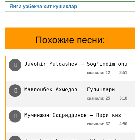
Янги узбекча хит кушиклар
Похожие песни:
Javohir Yuldashev — Sog’indim ona
скачали: 12
3:51
Мавлонбек Ахмедов — Гулишлари
скачали: 25
3:18
Муминжон Садриддинов — Пари киз
скачали: 67
4:50