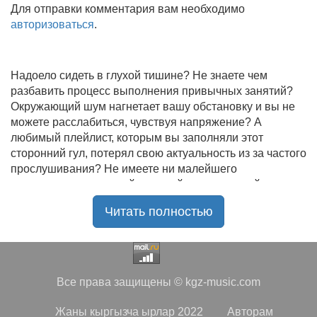
Для отправки комментария вам необходимо
авторизоваться
.
Надоело сидеть в глухой тишине? Не знаете чем
разбавить процесс выполнения привычных занятий?
Окружающий шум нагнетает вашу обстановку и вы не
можете расслабиться, чувствуя напряжение? А
любимый плейлист, которым вы заполняли этот
сторонний гул, потерял свою актуальность из за частого
прослушивания? Не имеете ни малейшего
представления, где найти новый качественный контент
на замену старому? В таком случае вы обратились по
Читать полностью
нужному адресу!
Музыкальный портал KGZ Music
с большой
радостью приветствует своих старых и новых
слушателей! Специально для вас мы заготовили
Все права защищены © kgz-music.com
чудесную подборку самых лучших песен всех времён
во всех жанровых стилистиках. Огромное количество
Жаны кыргызча ырлар 2022
Авторам
старых и новых треков, самые востребованные и