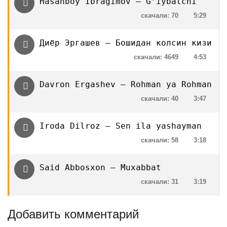
Hasanboy Ibragimov — G’iybatchi
скачали: 70
5:29
Диёр Эргашев — Бошидан колсин кизи
скачали: 4649
4:53
Davron Ergashev — Rohman ya Rohman
скачали: 40
3:47
Iroda Dilroz — Sen ila yashayman
скачали: 58
3:18
Said Abbosxon — Muxabbat
скачали: 31
3:19
Добавить комментарий