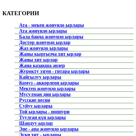
КАТЕГОРИИ
Ата - мекен жонундо ырлары
Ата жөнүндө ырлары
Бала бакча жонундо ырлары
Достор жонундо ырлар
Жаз жонундо ырлары
Жаны кыргызча хит ырлар
Жаны хит ырлар
Жаңа қазақша әндер
Журокту эзген - гитара ырлары
Кайгылуу ырлары
Комуз - аккордеон ырлары
Мектеп жонундо ырлары
Мусулман дин ырлары
Русские песни
Суйуу ырлары
Той ырлары - поппури
Туулган күн ырлары
Шандуу ырлар
Эне - апа жонундо ырлары
Эски хит - ырлары