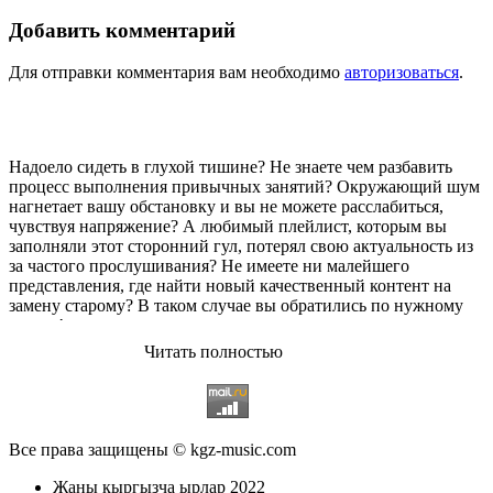
Добавить комментарий
Для отправки комментария вам необходимо
авторизоваться
.
Надоело сидеть в глухой тишине? Не знаете чем разбавить
процесс выполнения привычных занятий? Окружающий шум
нагнетает вашу обстановку и вы не можете расслабиться,
чувствуя напряжение? А любимый плейлист, которым вы
заполняли этот сторонний гул, потерял свою актуальность из
за частого прослушивания? Не имеете ни малейшего
представления, где найти новый качественный контент на
замену старому? В таком случае вы обратились по нужному
адресу!
Читать полностью
Музыкальный портал KGZ Music
с большой радостью
приветствует своих старых и новых слушателей! Специально
для вас мы заготовили чудесную подборку самых лучших
песен всех времён во всех жанровых стилистиках. Огромное
количество старых и новых треков, самые востребованные и
Все права защищены © kgz-music.com
популярные композиции отечественных и зарубежных
исполнителей на музыкальном портале KGZ Music!
Жаны кыргызча ырлар 2022