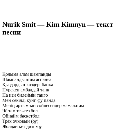
Nurik Smit — Kim Kimnyn — текст
песни
Қолыма алам шампанды
Шампанды атам аспанға
Қыздардын көздері банка
Нүрекен амбалдай танк
На изи билеймін танго
Мен секілді кунг-фу панда
Менің артымнан сөйлесендер мамалатам
Чё там тез-тез бол
Ойнайм баскетбол
Трёх очковый (оу)
Жолдан кет дим хоу