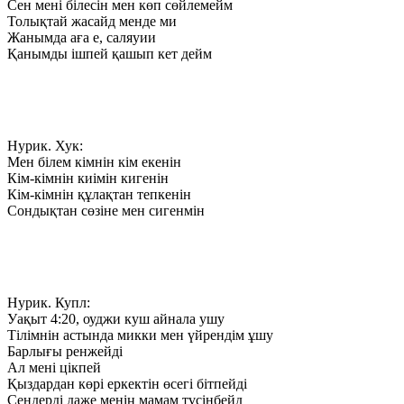
Сен мені білесін мен көп сөйлемейм
Толықтай жасайд менде ми
Жанымда аға е, саляуии
Қанымды ішпей қашып кет дейм
Нурик. Хук:
Мен білем кімнін кім екенін
Кім-кімнін киімін кигенін
Кім-кімнін құлақтан тепкенін
Сондықтан сөзіне мен сигенмін
Нурик. Купл:
Уақыт 4:20, оуджи куш айнала ушу
Тілімнін астында микки мен үйрендім ұшу
Барлығы ренжейді
Ал мені цікпей
Қыздардан көрі еркектін өсегі бітпейді
Сендерді даже менің мамам түсінбейд