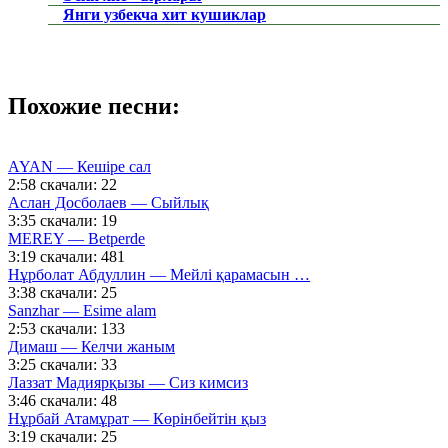
Янги узбекча хит кушиклар
Похожие песни:
AYAN — Кешіре сал
2:58
скачали: 22
Аслан Досболаев — Сыйлық
3:35
скачали: 19
MEREY — Betperde
3:19
скачали: 481
Нұрболат Абдуллин — Мейлі қарамасын …
3:38
скачали: 25
Sanzhar — Esime alam
2:53
скачали: 133
Димаш — Келчи жаным
3:25
скачали: 33
Лаззат Мадиярқызы — Сиз кимсиз
3:46
скачали: 48
Нұрбай Атамұрат — Көрінбейтін қыз
3:19
скачали: 25