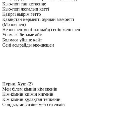
Кью-поп тан кеткенде
Кью-поп жоғалып кетті
Қазіргі өмірім гетто
Қазақстан көрмепті бұндай мамбетті
(Мә шешен)
Не шешен мені тындайд сенін женешен
Унамаса бетыме айт
Болмаса уйыне кайт
Сені асырайды әке-шешен
Нурик. Хук: (2)
Мен білем кімнін кім екенін
Кім-кімнін киімін кигенін
Кім-кімнін құлақтан тепкенін
Сондықтан сөзіне мен сигенмін