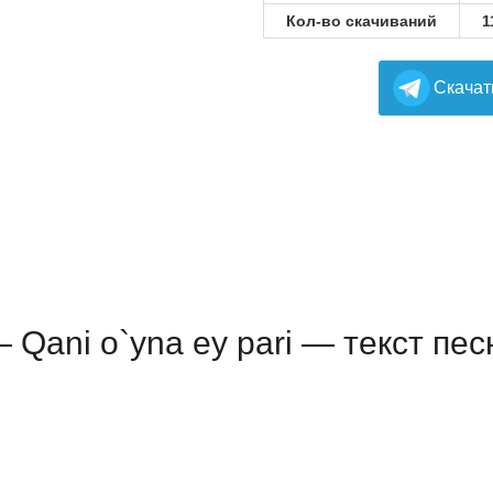
Кол-во скачиваний
1
Cкачат
 Qani o`yna ey pari — текст пес