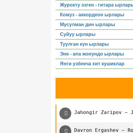
Журокту эзген - гитара ырлар
Комуз - аккордеон ырлары
Мусулман дин ырлары
Суйуу ырлары
Туулган күн ырлары
Эне - апа жонундо ырлары
Янги узбекча хит кушиклар
Jahongir Zaripov — 
Davron Ergashev — R