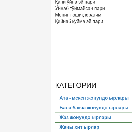
Қани ўйна эй пари
Ўйнаб тўймайсан пари
Менинг ошиқ юрагим
Қийнаб қўйма эй пари
КАТЕГОРИИ
Ата - мекен жонундо ырлары
Бала бакча жонундо ырлары
Жаз жонундо ырлары
Жаны хит ырлар