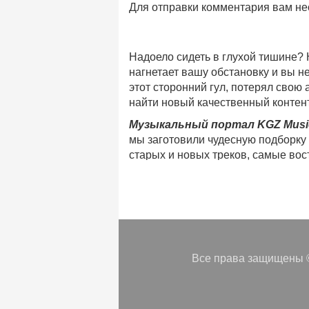
Для отправки комментария вам н
Надоело сидеть в глухой тишине?
нагнетает вашу обстановку и вы 
этот сторонний гул, потерял свою
найти новый качественный контент
Музыкальный портал KGZ Musi
мы заготовили чудесную подборку
старых и новых треков, самые во
музыкальном портале KGZ Music!
Мы предоставляем вашему внимани
безлимитного онлайн прослушива
популярные треки
любимых испол
Регулярные обновления, постоянны
платформе KGZ Music. Наша коман
Все права защищены ©
песни
в различных музыкальных 
Мы предоставляем вам бесплатный
возможность предварительного пр