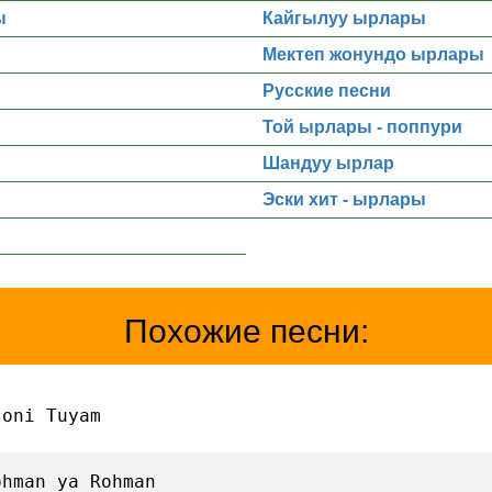
ы
Кайгылуу ырлары
Мектеп жонундо ырлары
Русские песни
Той ырлары - поппури
Шандуу ырлар
Эски хит - ырлары
Похожие песни:
Joni Tuyam
ohman ya Rohman