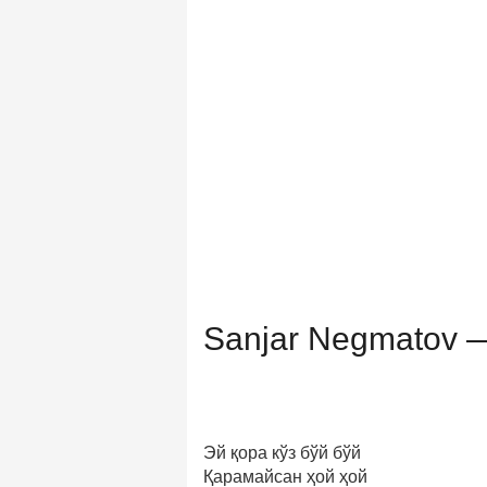
Sanjar Negmatov —
Эй қора кўз бўй бўй
Қарамайсан ҳой ҳой