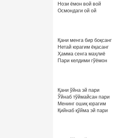
Нози ёмон вой вой
Осмондаги ой ой
Қани менга бир боқсанг
Нетай юрагим ёқасанг
Ҳамма сенга маҳлиё
Пари келдими гўёмон
Қани ўйна эй пари
Ўйнаб тўймайсан пари
Менинг ошиқ юрагим
Қийнаб қўйма эй пари