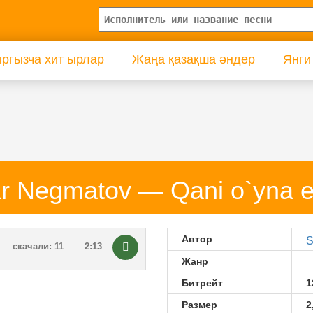
ргызча хит ырлар
Жаңа қазақша әндер
Янги
r Negmatov — Qani o`yna e
Автор
S
скачали: 11
2:13
Жанр
Битрейт
1
Размер
2