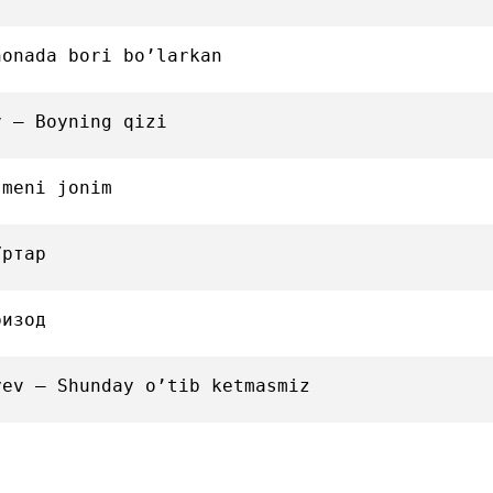
honada bori bo’larkan
v — Boyning qizi
 meni jonim
Уртар
ризод
yev — Shunday o’tib ketmasmiz