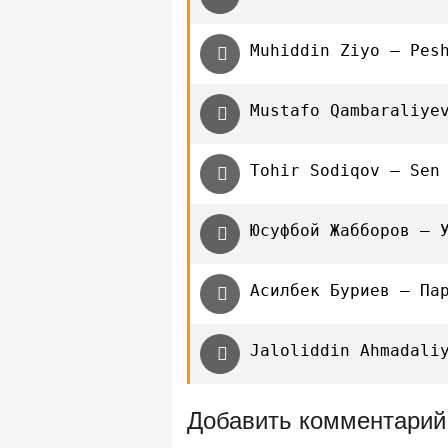
Muhiddin Ziyo — Pes
Mustafo Qambaraliye
Tohir Sodiqov — Sen
Юсуфбой Жабборов — 
Асилбек Буриев — Па
Jaloliddin Ahmadali
Добавить комментарий