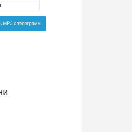
1
ь MP3 с телеграмм
ни