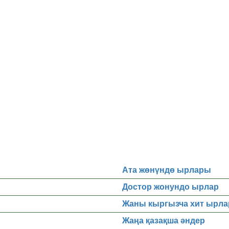
Ата жөнүндө ырлары
Достор жонундо ырлар
Жаны кыргызча хит ырла
Жаңа қазақша әндер