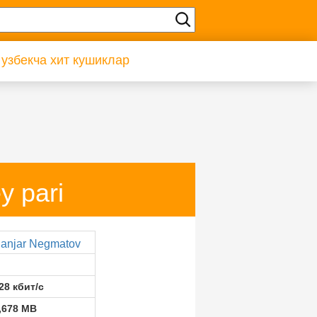
 узбекча хит кушиклар
y pari
anjar Negmatov
28 кбит/с
,678 MB