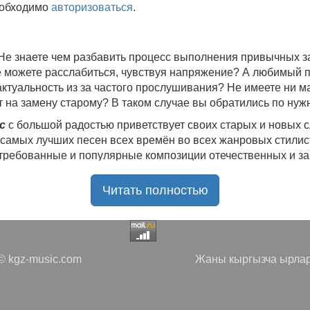
еобходимо
авторизоваться
.
 Не знаете чем разбавить процесс выполнения привычных
не можете расслабиться, чувствуя напряжение? А любимый 
 актуальность из за частого прослушивания? Не имеете ни 
 на замену старому? В таком случае вы обратились по нуж
c
с большой радостью приветствует своих старых и новых 
 самых лучших песен всех времён во всех жанровых стилис
стребованные и популярные композиции отечественных и з
ю богатую коллекцию качественной музыки в бесплатном 
Читать полностью
ния.
Самые свежие альбомы
и новые релизы этого года, 
нителей, и актуальные, всеми известные композиции стар
е новинки, большой музыкальный ассортимент на любой вку
да с большой ответственностью подходит к созданию подб
 kgz-music.com
Жаны кыргызча ырлар
направлениях.
 доступ к первоклассному, тщательно подобранному контен
ослушивания перед загрузкой. Мы также предоставляем ва