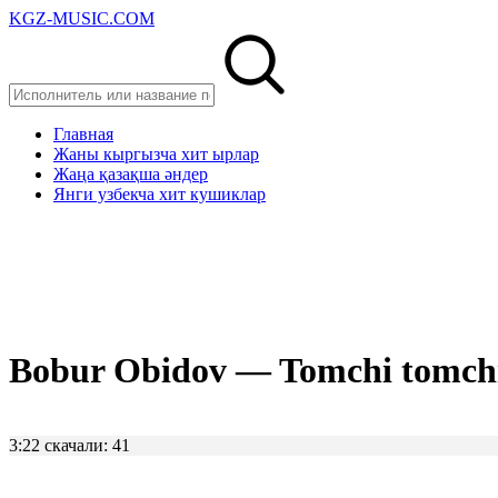
KGZ-MUSIC.COM
Главная
Жаны кыргызча хит ырлар
Жаңа қазақша әндер
Янги узбекча хит кушиклар
Bobur Obidov — Tomchi tomch
3:22
скачали: 41