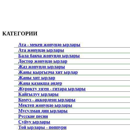
КАТЕГОРИИ
Ата - мекен жонундо ырлары
Ата жөнүндө ырлары
Бала бакча жонундо ырлары
Достор жонундо ырлар
Жаз жонундо ырлары
Жаны кыргызча хит ырлар
Жаны хит ырлар
Жаңа қазақша әндер
Журокту эзген - гитара ырлары
Кайгылуу ырлары
Комуз - аккордеон ырлары
Мектеп жонундо ырлары
Мусулман дин ырлары
Русские песни
Суйуу ырлары
Той ырлары - поппури