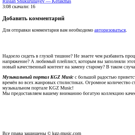
Ruslan Shukurullayev — Kerakmas
3:08
скачали: 16
Добавить комментарий
Для отправки комментария вам необходимо
авторизоваться
.
Надоело сидеть в глухой тишине? Не знаете чем разбавить пр
напряжение? А любимый плейлист, которым вы заполняли этот 
новый качественный контент на замену старому? В таком случ
Музыкальный портал KGZ Music
с большой радостью приветс
времён во всех жанровых стилистиках. Огромное количество 
музыкальном портале KGZ Music!
Мы предоставляем вашему вниманию богатую коллекцию качес
новые релизы этого года, хиты уходящих и нынешних годов,
п
Регулярные обновления, постоянные новинки, большой музыкал
подходит к созданию подборок, отбирая
самые лучшие песни
в
Мы предоставляем вам бесплатный доступ к первоклассному, т
предоставляем вам неограниченный доступ к безлимитному с
Все права защищены © kgz-music.com