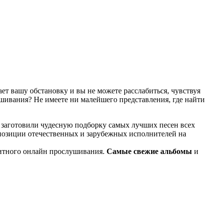
т вашу обстановку и вы не можете расслабиться, чувствуя
ушивания? Не имеете ни малейшего представления, где найти
 заготовили чудесную подборку самых лучших песен всех
мпозиции отечественных и зарубежных исполнителей на
итного онлайн прослушивания.
Самые свежие альбомы
и
известные композиции старых времен.
ме KGZ Music. Наша команда с большой ответственностью
ь предварительного прослушивания перед загрузкой. Мы также
й портал KGZ Music внимательно следит за качественным