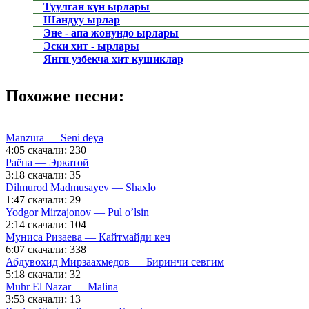
Туулган күн ырлары
Шандуу ырлар
Эне - апа жонундо ырлары
Эски хит - ырлары
Янги узбекча хит кушиклар
Похожие песни:
Manzura — Seni deya
4:05
скачали: 230
Раёна — Эркатой
3:18
скачали: 35
Dilmurod Madmusayev — Shaxlo
1:47
скачали: 29
Yodgor Mirzajonov — Pul o’lsin
2:14
скачали: 104
Муниса Ризаева — Кайтмайди кеч
6:07
скачали: 338
Абдувохид Мирзаахмедов — Биринчи севгим
5:18
скачали: 32
Muhr El Nazar — Malina
3:53
скачали: 13