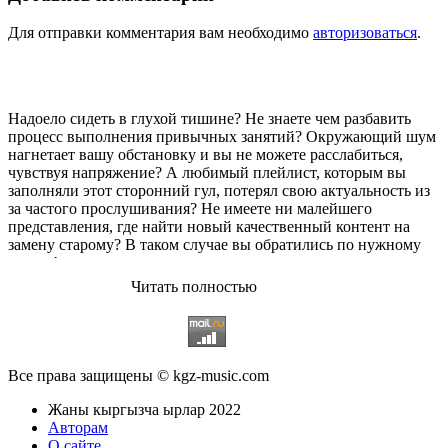
Для отправки комментария вам необходимо
авторизоваться
.
Надоело сидеть в глухой тишине? Не знаете чем разбавить
процесс выполнения привычных занятий? Окружающий шум
нагнетает вашу обстановку и вы не можете расслабиться,
чувствуя напряжение? А любимый плейлист, которым вы
заполняли этот сторонний гул, потерял свою актуальность из
за частого прослушивания? Не имеете ни малейшего
представления, где найти новый качественный контент на
замену старому? В таком случае вы обратились по нужному
адресу!
Читать полностью
Музыкальный портал KGZ Music
с большой радостью
приветствует своих старых и новых слушателей! Специально
для вас мы заготовили чудесную подборку самых лучших
песен всех времён во всех жанровых стилистиках. Огромное
количество старых и новых треков, самые востребованные и
Все права защищены © kgz-music.com
популярные композиции отечественных и зарубежных
исполнителей на музыкальном портале KGZ Music!
Жаны кыргызча ырлар 2022
Мы предоставляем вашему вниманию богатую коллекцию
Авторам
качественной музыки в бесплатном доступе, с возможностью
О сайте