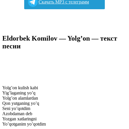
Cкачать MP3 с телеграмм
Eldorbek Komilov — Yolg’on — текст
песни
Yolg’on kulish kabi
Yig’laganing yo’q
Yolg’on alamlardan
Qon yutganing yo’q
Seni yo’qotdim
Azobdaman deb
Yozgan xatlaringni
Yo’qotganim yo’qotdim