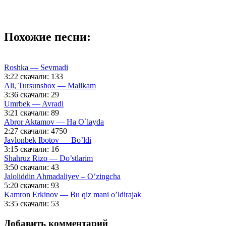
Похожие песни:
Roshka — Sevmadi
3:22
скачали: 133
Ali, Tursunshox — Malikam
3:36
скачали: 29
Umrbek — Avradi
3:21
скачали: 89
Abror Aktamov — Ha O`layda
2:27
скачали: 4750
Javlonbek Ibotov — Bo’ldi
3:15
скачали: 16
Shahruz Rizo — Do’stlarim
3:50
скачали: 43
Jaloliddin Ahmadaliyev – O’zingcha
5:20
скачали: 93
Kamron Erkinov — Bu qiz mani o’ldirajak
3:35
скачали: 53
Добавить комментарий