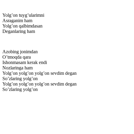
Yolg’on tuyg’ularimni
Asraganim ham
Yolg’on qalbimdasan
Deganlaring ham
Azobing jonimdan
O’tmoqda qara
Ishonmasam kerak endi
Nozlaringa ham
Yolg’on yolg’on yolg’on sevdim degan
So’zlaring yolg’on
Yolg’on yolg’on yolg’on sevdim degan
So’zlaring yolg’on