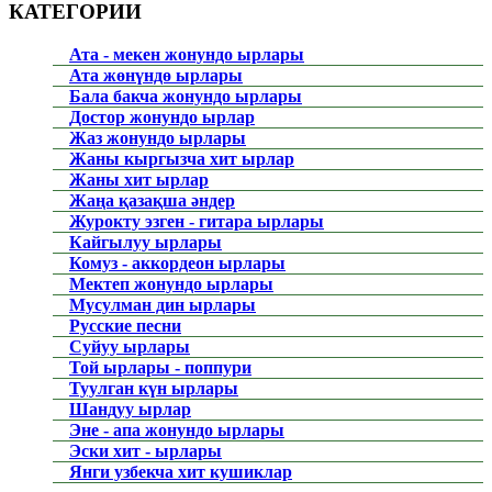
КАТЕГОРИИ
Ата - мекен жонундо ырлары
Ата жөнүндө ырлары
Бала бакча жонундо ырлары
Достор жонундо ырлар
Жаз жонундо ырлары
Жаны кыргызча хит ырлар
Жаны хит ырлар
Жаңа қазақша әндер
Журокту эзген - гитара ырлары
Кайгылуу ырлары
Комуз - аккордеон ырлары
Мектеп жонундо ырлары
Мусулман дин ырлары
Русские песни
Суйуу ырлары
Той ырлары - поппури
Туулган күн ырлары
Шандуу ырлар
Эне - апа жонундо ырлары
Эски хит - ырлары
Янги узбекча хит кушиклар