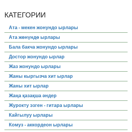
КАТЕГОРИИ
Ата - мекен жонундо ырлары
Ата жөнүндө ырлары
Бала бакча жонундо ырлары
Достор жонундо ырлар
Жаз жонундо ырлары
Жаны кыргызча хит ырлар
Жаны хит ырлар
Жаңа қазақша әндер
Журокту эзген - гитара ырлары
Кайгылуу ырлары
Комуз - аккордеон ырлары