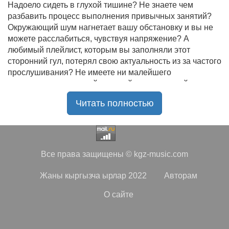
Надоело сидеть в глухой тишине? Не знаете чем
разбавить процесс выполнения привычных занятий?
Окружающий шум нагнетает вашу обстановку и вы не
можете расслабиться, чувствуя напряжение? А
любимый плейлист, которым вы заполняли этот
сторонний гул, потерял свою актуальность из за частого
прослушивания? Не имеете ни малейшего
представления, где найти новый качественный контент
на замену старому? В таком случае вы обратились по
Читать полностью
нужному адресу!
Музыкальный портал KGZ Music
с большой
радостью приветствует своих старых и новых
слушателей! Специально для вас мы заготовили
Все права защищены © kgz-music.com
чудесную подборку самых лучших песен всех времён
во всех жанровых стилистиках. Огромное количество
Жаны кыргызча ырлар 2022
Авторам
старых и новых треков, самые востребованные и
популярные композиции отечественных и зарубежных
О сайте
исполнителей на музыкальном портале KGZ Music!
Мы предоставляем вашему вниманию богатую
коллекцию качественной музыки в бесплатном доступе,