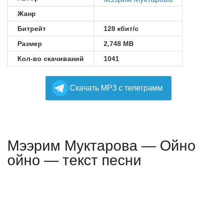
Жанр
Битрейт
128 кбит/с
Размер
2,748 MB
Кол-во скачиваний
1041
Cкачать MP3 с телеграмм
Мээрим Муктарова — Ойно
ойно — текст песни