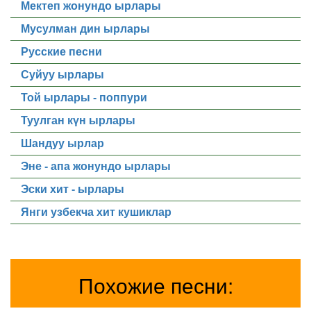
Мектеп жонундо ырлары
Мусулман дин ырлары
Русские песни
Суйуу ырлары
Той ырлары - поппури
Туулган күн ырлары
Шандуу ырлар
Эне - апа жонундо ырлары
Эски хит - ырлары
Янги узбекча хит кушиклар
Похожие песни: