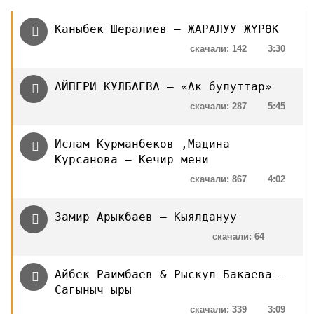
Каныбек Шералиев — ЖАРАЛУУ ЖҮРӨК
скачали: 142
3:30
АЙПЕРИ КУЛБАЕВА — «Ак булуттар»
скачали: 287
5:45
Ислам Курманбеков ,Мадина
Курсанова — Кечир мени
скачали: 867
4:02
Замир Арыкбаев — Кыялдануу
скачали: 64
Айбек Раимбаев & Рыскул Бакаева —
Сагыныч ыры
скачали: 339
3:09