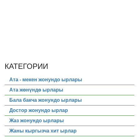
КАТЕГОРИИ
Ата - мекен жонундо ырлары
Ата жөнүндө ырлары
Бала бакча жонундо ырлары
Достор жонундо ырлар
Жаз жонундо ырлары
Жаны кыргызча хит ырлар