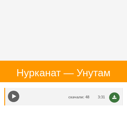
Нурканат — Унутам
скачали: 48
3:31