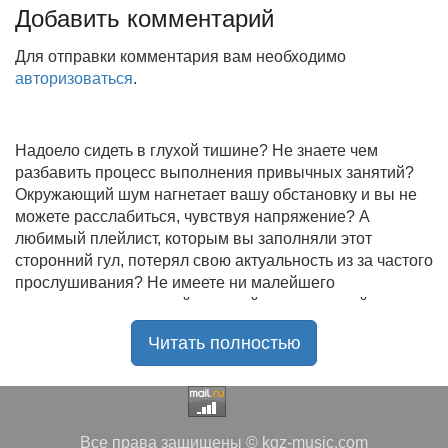
Добавить комментарий
Для отправки комментария вам необходимо
авторизоваться
.
Надоело сидеть в глухой тишине? Не знаете чем
разбавить процесс выполнения привычных занятий?
Окружающий шум нагнетает вашу обстановку и вы не
можете расслабиться, чувствуя напряжение? А
любимый плейлист, которым вы заполняли этот
сторонний гул, потерял свою актуальность из за частого
прослушивания? Не имеете ни малейшего
представления, где найти новый качественный контент
на замену старому? В таком случае вы обратились по
Читать полностью
нужному адресу!
Музыкальный портал KGZ Music
с большой
радостью приветствует своих старых и новых
слушателей! Специально для вас мы заготовили
Все права защищены © kgz-music.com
чудесную подборку самых лучших песен всех времён