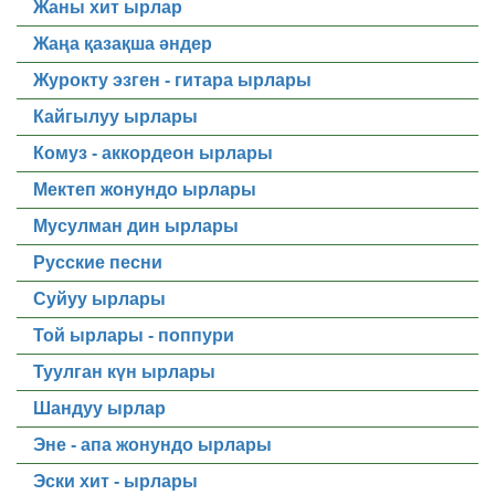
Жаны хит ырлар
Жаңа қазақша әндер
Журокту эзген - гитара ырлары
Кайгылуу ырлары
Комуз - аккордеон ырлары
Мектеп жонундо ырлары
Мусулман дин ырлары
Русские песни
Суйуу ырлары
Той ырлары - поппури
Туулган күн ырлары
Шандуу ырлар
Эне - апа жонундо ырлары
Эски хит - ырлары