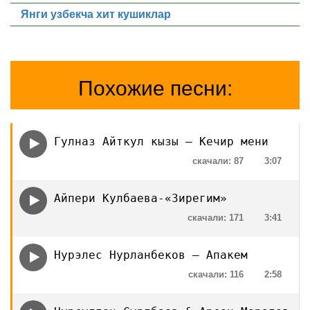
Янги узбекча хит кушиклар
Похожие песни:
Гулназ Айткул кызы — Кечир мени
скачали: 87
3:07
Айпери Кулбаева-«Зирегим»
скачали: 171
3:41
Нурэлес Нурланбеков — Апакем
скачали: 116
2:58