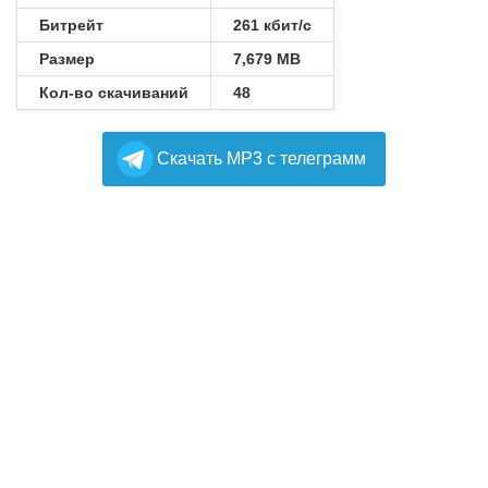
Битрейт
261 кбит/с
Размер
7,679 MB
Кол-во скачиваний
48
Cкачать MP3 с телеграмм