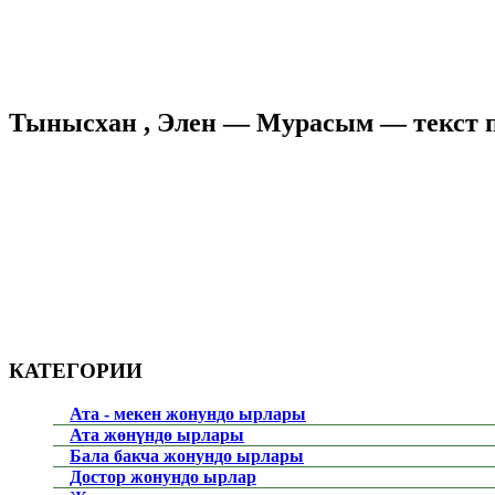
Тынысхан , Элен — Мурасым — текст 
КАТЕГОРИИ
Ата - мекен жонундо ырлары
Ата жөнүндө ырлары
Бала бакча жонундо ырлары
Достор жонундо ырлар