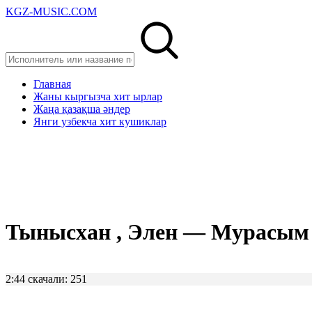
KGZ-MUSIC.COM
Главная
Жаны кыргызча хит ырлар
Жаңа қазақша әндер
Янги узбекча хит кушиклар
Тынысхан , Элен — Мурасым
2:44
скачали: 251