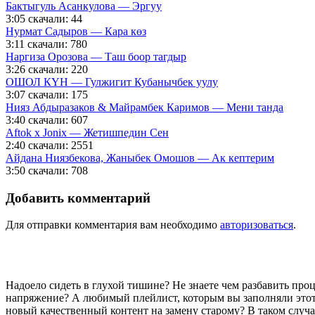
Бактыгуль Асанкулова — Эргуу
3:05
скачали: 44
Нурмат Садыров — Кара көз
3:11
скачали: 780
Наргиза Орозова — Таш боор тагдыр
3:26
скачали: 220
ОШОЛ КҮН — Гулжигит Кубанычбек уулу
3:07
скачали: 175
Нияз Абдыразаков & Майрамбек Каримов — Мени танда
3:40
скачали: 607
Aftok x Jonix — Жетишпедин Сен
2:40
скачали: 2551
Айдана Ниязбекова, Жаныбек Омошов — Ак кептерим
3:50
скачали: 708
Добавить комментарий
Для отправки комментария вам необходимо
авторизоваться
.
Надоело сидеть в глухой тишине? Не знаете чем разбавить пр
напряжение? А любимый плейлист, которым вы заполняли этот 
новый качественный контент на замену старому? В таком случ