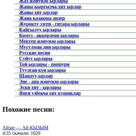
Жаз жонундо ырлары
Жаны кыргызча хит ырлар
Жаны хит ырлар
Жаңа қазақша әндер
Журокту эзген - гитара ырлары
Кайгылуу ырлары
Комуз - аккордеон ырлары
Мектеп жонундо ырлары
Мусулман дин ырлары
Русские песни
Суйуу ырлары
Той ырлары - поппури
Туулган күн ырлары
Шандуу ырлар
Эне - апа жонундо ырлары
Эски хит - ырлары
Янги узбекча хит кушиклар
Похожие песни:
Айзат — Ай КЫЗЫМ
4:35
скачали: 1029