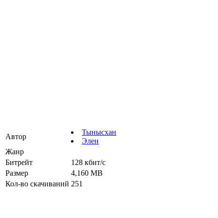
Тынысхан
Автор
Элен
Жанр
Битрейт
128 кбит/с
Размер
4,160 MB
Кол-во скачиваний
251