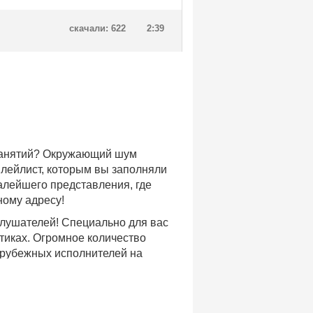
скачали: 622
2:39
 занятий? Окружающий шум
плейлист, которым вы заполняли
малейшего представления, где
ному адресу!
слушателей! Специально для вас
тиках. Огромное количество
арубежных исполнителей на
доступе, с возможностью
хиты уходящих и нынешних годов,