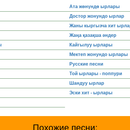
Ата жөнүндө ырлары
Достор жонундо ырлар
Жаны кыргызча хит ырла
Жаңа қазақша әндер
ы
Кайгылуу ырлары
Мектеп жонундо ырлары
Русские песни
Той ырлары - поппури
Шандуу ырлар
Эски хит - ырлары
Похожие песни: