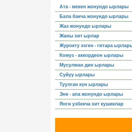
Ата - мекен жонундо ырлары
Бала бакча жонундо ырлары
Жаз жонундо ырлары
Жаны хит ырлар
Журокту эзген - гитара ырлар
Комуз - аккордеон ырлары
Мусулман дин ырлары
Суйуу ырлары
Туулган күн ырлары
Эне - апа жонундо ырлары
Янги узбекча хит кушиклар