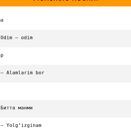
ma
 Odim — odim
ар
 — Alamlarim bor
 Битта манми
 — Yolg’izginam