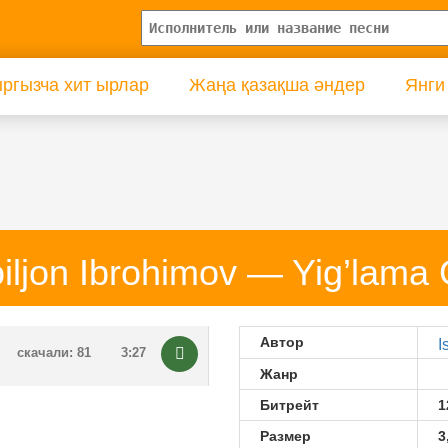
ргызча хит ырлар
Жаңа қазақша әндер
Янги
oiljon Ibrohimov — Yig’lama 
Автор
I
скачали: 81
3:27
Жанр
Битрейт
1
Размер
3