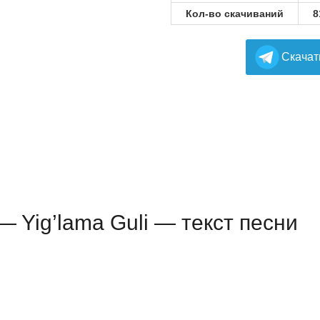
Кол-во скачиваний
8
Cкачат
v — Yig’lama Guli — текст песни