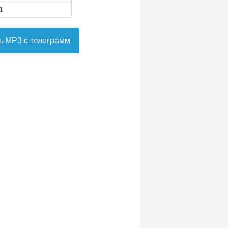
1
ь MP3 с телеграмм