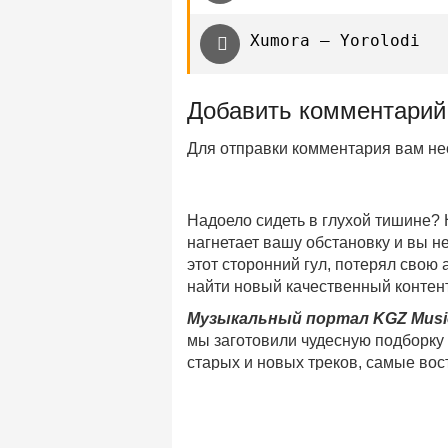
Xumora — Yorolodi
Добавить комментарий
Для отправки комментария вам н
Надоело сидеть в глухой тишине?
нагнетает вашу обстановку и вы 
этот сторонний гул, потерял свою
найти новый качественный контент
Музыкальный портал KGZ Musi
мы заготовили чудесную подборку
старых и новых треков, самые во
музыкальном портале KGZ Music!
Мы предоставляем вашему внимани
безлимитного онлайн прослушива