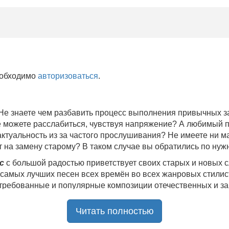
еобходимо
авторизоваться
.
 Не знаете чем разбавить процесс выполнения привычных
не можете расслабиться, чувствуя напряжение? А любимый 
 актуальность из за частого прослушивания? Не имеете ни 
 на замену старому? В таком случае вы обратились по нуж
c
с большой радостью приветствует своих старых и новых 
 самых лучших песен всех времён во всех жанровых стилис
стребованные и популярные композиции отечественных и з
ю богатую коллекцию качественной музыки в бесплатном 
Читать полностью
ния.
Самые свежие альбомы
и новые релизы этого года, 