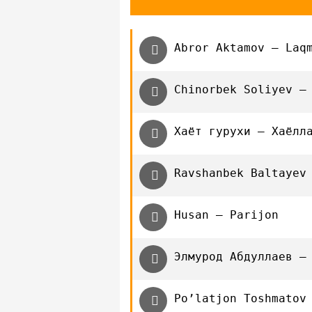
Abror Aktamov — Laq
Chinorbek Soliyev —
Хаёт гурухи — Хаёлл
Ravshanbek Baltayev
Husan — Parijon
Элмурод Абдуллаев —
Po’latjon Toshmatov