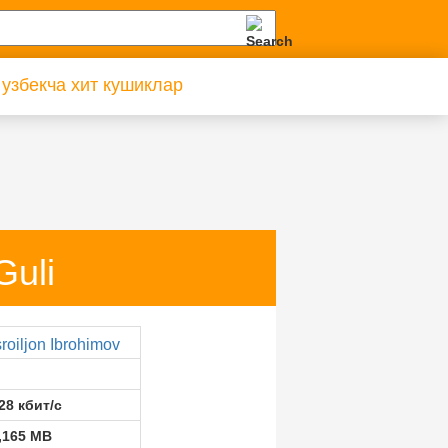
 узбекча хит кушиклар
Guli
sroiljon Ibrohimov
28 кбит/с
,165 MB