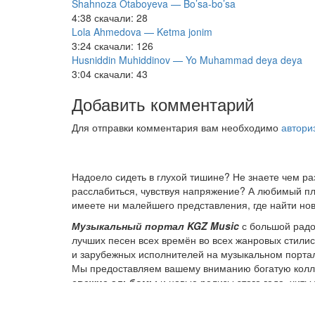
Shahnoza Otaboyeva — Bo’sa-bo’sa
4:38
скачали: 28
Lola Ahmedova — Ketma jonim
3:24
скачали: 126
Husniddin Muhiddinov — Yo Muhammad deya deya
3:04
скачали: 43
Добавить комментарий
Для отправки комментария вам необходимо
автори
Надоело сидеть в глухой тишине? Не знаете чем р
расслабиться, чувствуя напряжение? А любимый пле
имеете ни малейшего представления, где найти нов
Музыкальный портал KGZ Music
с большой радо
лучших песен всех времён во всех жанровых стили
и зарубежных исполнителей на музыкальном порта
Мы предоставляем вашему вниманию богатую колле
свежие альбомы
и новые релизы этого года, хит
старых времен.