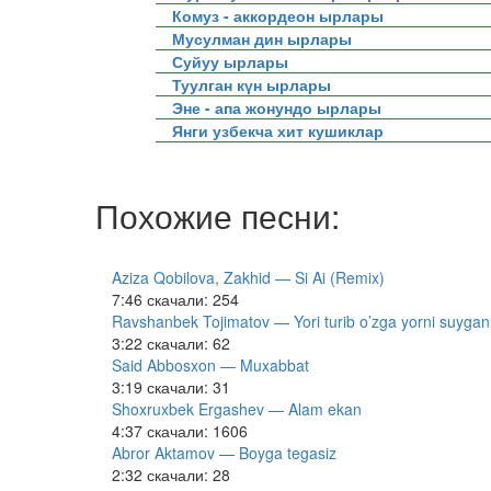
Комуз - аккордеон ырлары
Мусулман дин ырлары
Суйуу ырлары
Туулган күн ырлары
Эне - апа жонундо ырлары
Янги узбекча хит кушиклар
Похожие песни:
Aziza Qobilova, Zakhid — Si Ai (Remix)
7:46
скачали: 254
Ravshanbek Tojimatov — Yori turib o’zga yorni suygan
3:22
скачали: 62
Said Abbosxon — Muxabbat
3:19
скачали: 31
Shoxruxbek Ergashev — Alam ekan
4:37
скачали: 1606
Abror Aktamov — Boyga tegasiz
2:32
скачали: 28