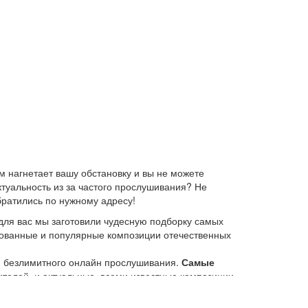
 нагнетает вашу обстановку и вы не можете
ктуальность из за частого прослушивания? Не
братились по нужному адресу!
для вас мы заготовили чудесную подборку самых
ебованные и популярные композиции отечественных
ю безлимитного онлайн прослушивания.
Самые
елей, и актуальные, всеми известные композиции