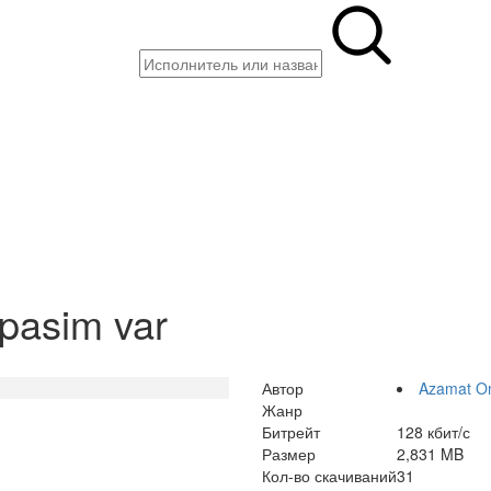
pasim var
Автор
Azamat O
Жанр
Битрейт
128 кбит/с
Размер
2,831 MB
Кол-во скачиваний
31