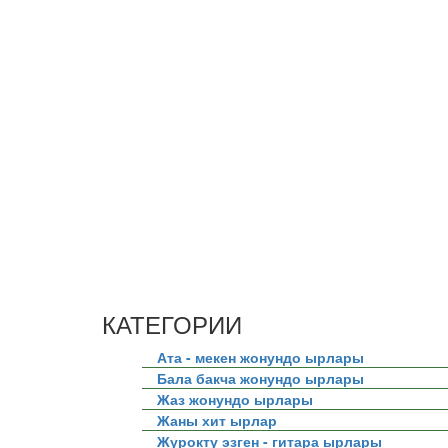
КАТЕГОРИИ
Ата - мекен жонундо ырлары
Бала бакча жонундо ырлары
Жаз жонундо ырлары
Жаны хит ырлар
Журокту эзген - гитара ырлары