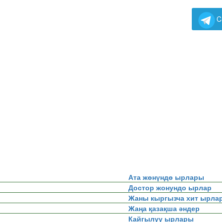
C
Ата жөнүндө ырлары
Достор жонундо ырлар
Жаны кыргызча хит ырла
Жаңа қазақша әндер
Кайгылуу ырлары