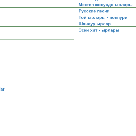
Мектеп жонундо ырлары
Русские песни
Той ырлары - поппури
Шандуу ырлар
Эски хит - ырлары
lar