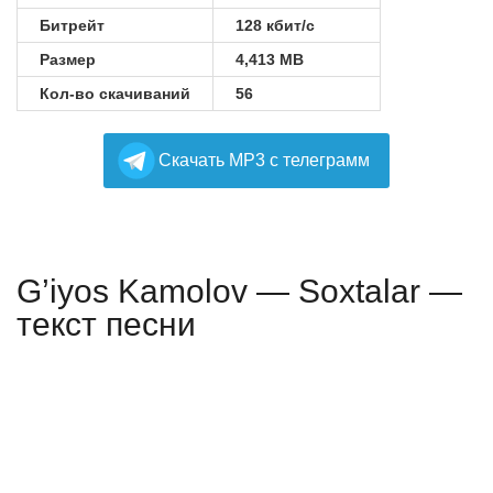
Битрейт
128 кбит/с
Размер
4,413 MB
Кол-во скачиваний
56
Cкачать MP3 с телеграмм
G’iyos Kamolov — Soxtalar —
текст песни