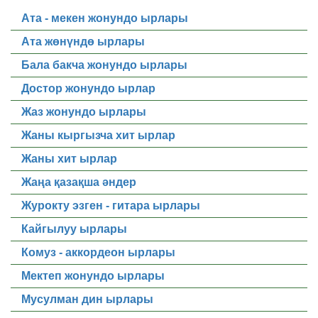
Ата - мекен жонундо ырлары
Ата жөнүндө ырлары
Бала бакча жонундо ырлары
Достор жонундо ырлар
Жаз жонундо ырлары
Жаны кыргызча хит ырлар
Жаны хит ырлар
Жаңа қазақша әндер
Журокту эзген - гитара ырлары
Кайгылуу ырлары
Комуз - аккордеон ырлары
Мектеп жонундо ырлары
Мусулман дин ырлары