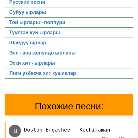
Русские песни
Суйуу ырлары
Той ырлары - поппури
Туулган күн ырлары
Шандуу ырлар
Эне - апа жонундо ырлары
Эски хит - ырлары
Янги узбекча хит кушиклар
Похожие песни:
Doston Ergashev — Kechiraman