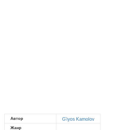
Автор
G'iyos Kamolov
Жанр