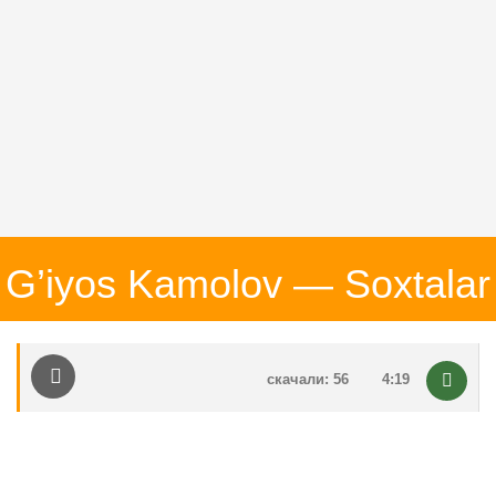
G’iyos Kamolov — Soxtalar
скачали: 56
4:19