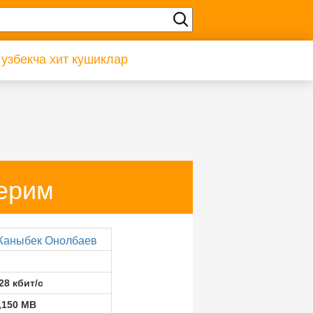
 узбекча хит кушиклар
ерим
аныбек Онолбаев
28 кбит/с
,150 MB