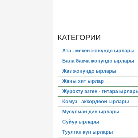
КАТЕГОРИИ
Ата - мекен жонундо ырлары
Бала бакча жонундо ырлары
Жаз жонундо ырлары
Жаны хит ырлар
Журокту эзген - гитара ырлар
Комуз - аккордеон ырлары
Мусулман дин ырлары
Суйуу ырлары
Туулган күн ырлары