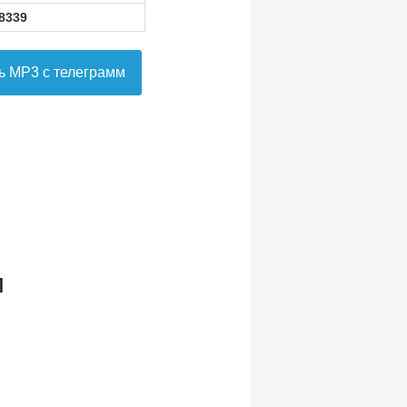
8339
ь MP3 с телеграмм
и