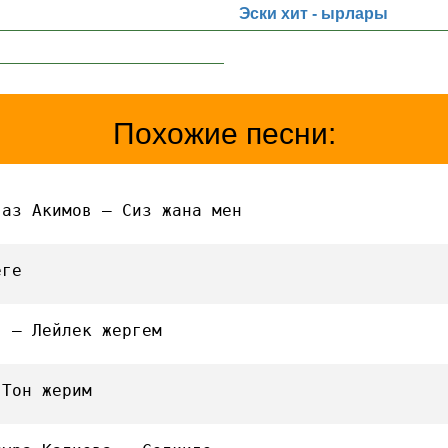
Эски хит - ырлары
Похожие песни:
ваз Акимов — Сиз жана мен
еге
в — Лейлек жергем
 Тон жерим