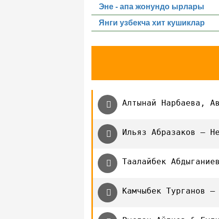
Эне - апа жонундо ырлары
Янги узбекча хит кушиклар
Алтынай Нарбаева, А
Ильяз Абразаков — Н
Таалайбек Абдыгание
Камчыбек Турганов —