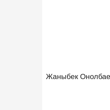
Жаныбек Онолбае