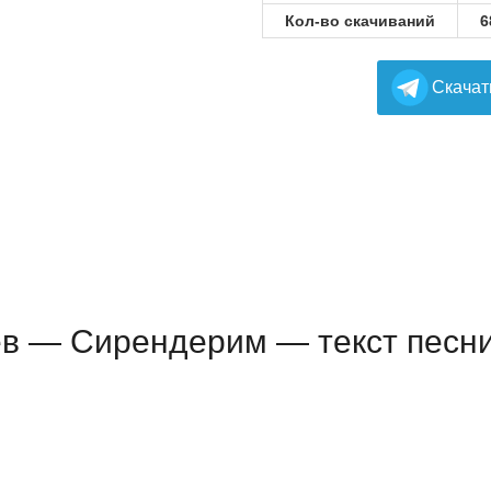
Кол-во скачиваний
6
Cкачат
в — Сирендерим — текст песн