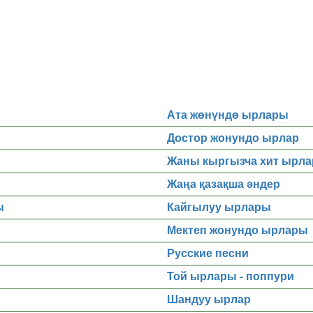
Ата жөнүндө ырлары
Достор жонундо ырлар
Жаны кыргызча хит ырла
Жаңа қазақша әндер
ы
Кайгылуу ырлары
Мектеп жонундо ырлары
Русские песни
Той ырлары - поппури
Шандуу ырлар