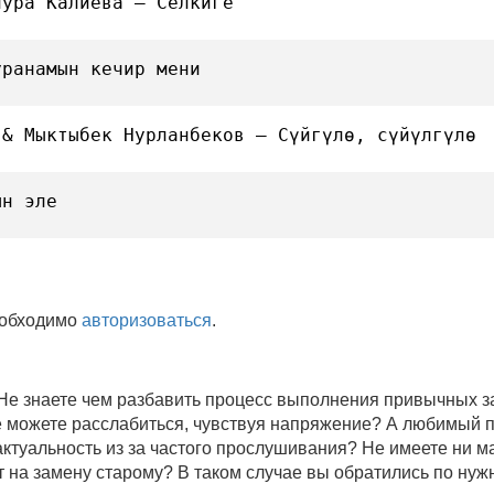
нура Калиева — Селкиге
уранамын кечир мени
 & Мыктыбек Нурланбеков — Сүйгүлө, сүйүлгүлө
ын эле
еобходимо
авторизоваться
.
 Не знаете чем разбавить процесс выполнения привычных
не можете расслабиться, чувствуя напряжение? А любимый 
 актуальность из за частого прослушивания? Не имеете ни 
 на замену старому? В таком случае вы обратились по нуж