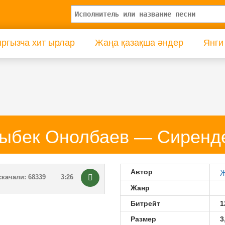
ргызча хит ырлар
Жаңа қазақша әндер
Янги
ыбек Онолбаев — Сиренд
Автор
Ж
скачали: 68339
3:26
Жанр
Битрейт
1
Размер
3