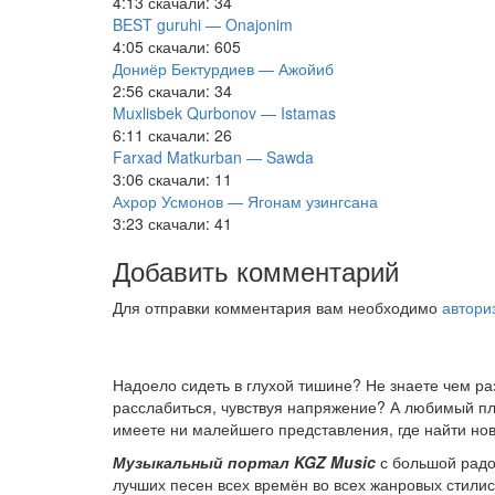
4:13
скачали: 34
BEST guruhi — Onajonim
4:05
скачали: 605
Дониёр Бектурдиев — Ажойиб
2:56
скачали: 34
Muxlisbek Qurbonov — Istamas
6:11
скачали: 26
Farxad Matkurban — Sawda
3:06
скачали: 11
Ахрор Усмонов — Ягонам узингсана
3:23
скачали: 41
Добавить комментарий
Для отправки комментария вам необходимо
автори
Надоело сидеть в глухой тишине? Не знаете чем р
расслабиться, чувствуя напряжение? А любимый пле
имеете ни малейшего представления, где найти нов
Музыкальный портал KGZ Music
с большой радо
лучших песен всех времён во всех жанровых стили