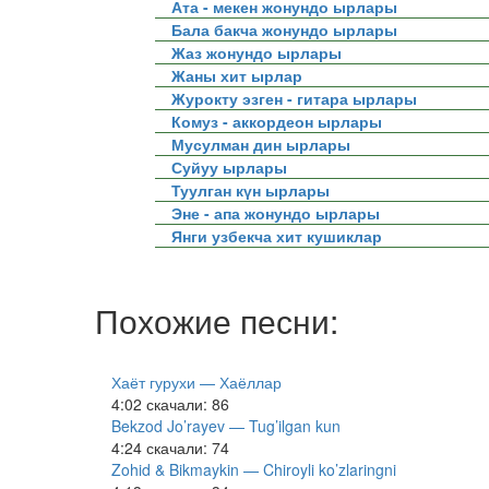
Ата - мекен жонундо ырлары
Бала бакча жонундо ырлары
Жаз жонундо ырлары
Жаны хит ырлар
Журокту эзген - гитара ырлары
Комуз - аккордеон ырлары
Мусулман дин ырлары
Суйуу ырлары
Туулган күн ырлары
Эне - апа жонундо ырлары
Янги узбекча хит кушиклар
Похожие песни:
Хаёт гурухи — Хаёллар
4:02
скачали: 86
Bekzod Jo’rayev — Tug’ilgan kun
4:24
скачали: 74
Zohid & Bikmaykin — Chiroyli ko’zlaringni