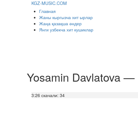
KGZ-MUSIC.COM
Главная
Жаны кыргызча хит ырлар
Жаңа қазақша әндер
Янги узбекча хит кушиклар
Yosamin Davlatova —
3:26
скачали: 34