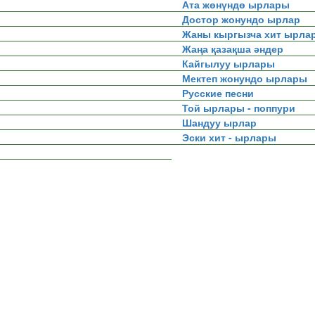
Ата жөнүндө ырлары
Достор жонундо ырлар
Жаны кыргызча хит ырла
Жаңа қазақша әндер
Кайгылуу ырлары
Мектеп жонундо ырлары
Русские песни
Той ырлары - поппури
Шандуу ырлар
Эски хит - ырлары