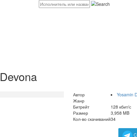
 Devona
Автор
Yosamin D
Жанр
Битрейт
128 кбит/с
Размер
3,958 MB
Кол-во скачиваний
34
C