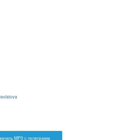
avlatova
качать MP3 с телеграмм