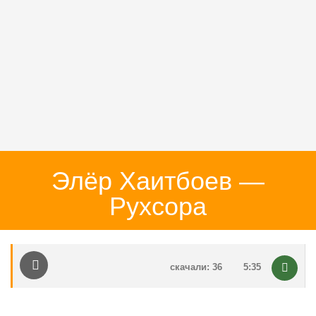
Элёр Хаитбоев —
Рухсора
скачали: 36
5:35