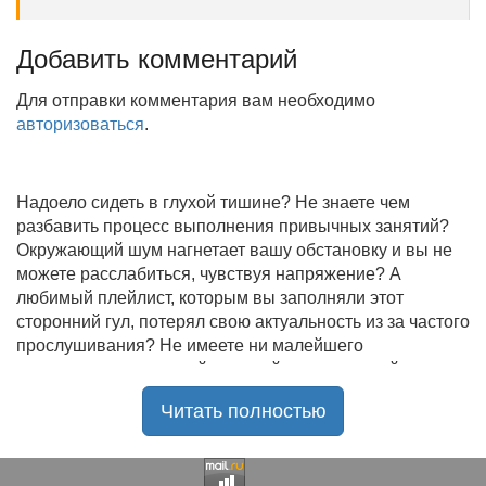
Добавить комментарий
Для отправки комментария вам необходимо
авторизоваться
.
Надоело сидеть в глухой тишине? Не знаете чем
разбавить процесс выполнения привычных занятий?
Окружающий шум нагнетает вашу обстановку и вы не
можете расслабиться, чувствуя напряжение? А
любимый плейлист, которым вы заполняли этот
сторонний гул, потерял свою актуальность из за частого
прослушивания? Не имеете ни малейшего
представления, где найти новый качественный контент
на замену старому? В таком случае вы обратились по
Читать полностью
нужному адресу!
Музыкальный портал KGZ Music
с большой
радостью приветствует своих старых и новых