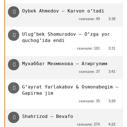
Oybek Ahmedov — Karvon o’tadi
скачали: 49
3:38
Ulug’bek Shomurodov — O’zga yor
quchog’ida endi
скачали: 101
3:31
Мухаббат Мехмонова — Атиргулим
скачали: 37
3:41
G’ayrat Yarlakabov & Osmonabegim —
Gapirma jim
скачали: 35
3:29
Shahrizod — Bevafo
скачали: 270
4:22