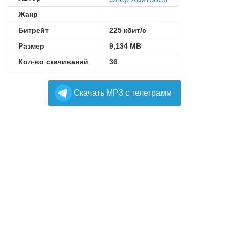
Жанр
Битрейт
225 кбит/с
Размер
9,134 MB
Кол-во скачиваний
36
Cкачать MP3 с телеграмм