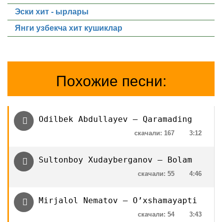
Эски хит - ырлары
Янги узбекча хит кушиклар
Похожие песни:
Odilbek Abdullayev — Qaramading
скачали: 167
3:12
Sultonboy Xudayberganov — Bolam
скачали: 55
4:46
Mirjalol Nematov — O’xshamayapti
скачали: 54
3:43