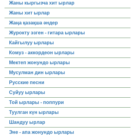
Жаны кыргызча хит ырлар
Жаны хит ырлар
Жаңа қазақша әндер
Журокту эзген - гитара ырлары
Кайгылуу ырлары
Комуз - аккордеон ырлары
Мектеп жонундо ырлары
Мусулман дин ырлары
Русские песни
Суйуу ырлары
Той ырлары - поппури
Туулган күн ырлары
Шандуу ырлар
Эне - апа жонундо ырлары