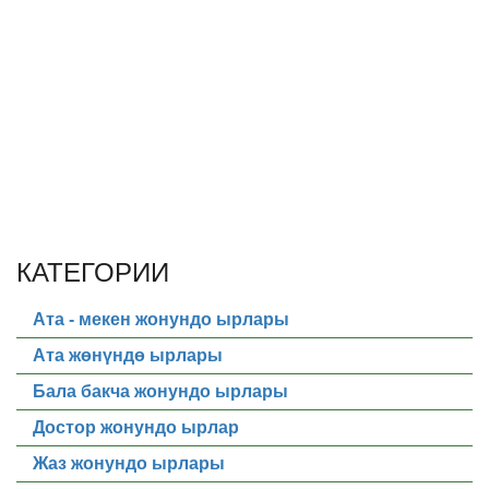
КАТЕГОРИИ
Ата - мекен жонундо ырлары
Ата жөнүндө ырлары
Бала бакча жонундо ырлары
Достор жонундо ырлар
Жаз жонундо ырлары