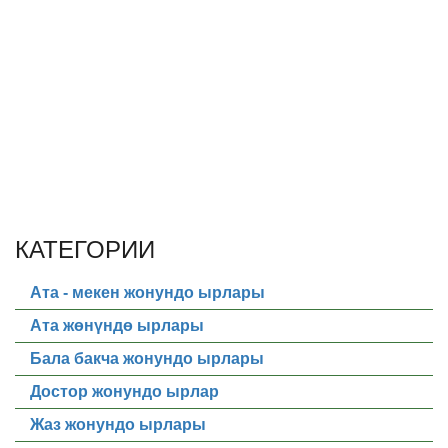
КАТЕГОРИИ
Ата - мекен жонундо ырлары
Ата жөнүндө ырлары
Бала бакча жонундо ырлары
Достор жонундо ырлар
Жаз жонундо ырлары