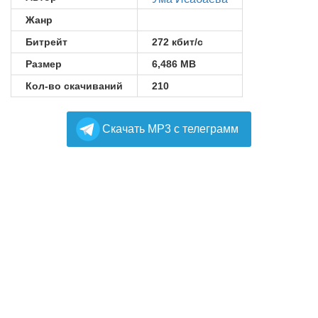
Жанр
Битрейт
272 кбит/с
Размер
6,486 MB
Кол-во скачиваний
210
Cкачать MP3 с телеграмм