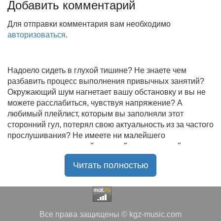
Добавить комментарий
Для отправки комментария вам необходимо
авторизоваться
.
Надоело сидеть в глухой тишине? Не знаете чем
разбавить процесс выполнения привычных занятий?
Окружающий шум нагнетает вашу обстановку и вы не
можете расслабиться, чувствуя напряжение? А
любимый плейлист, которым вы заполняли этот
сторонний гул, потерял свою актуальность из за частого
прослушивания? Не имеете ни малейшего
представления, где найти новый качественный контент
на замену старому? В таком случае вы обратились по
Читать полностью
нужному адресу!
Музыкальный портал KGZ Music
с большой
радостью приветствует своих старых и новых
слушателей! Специально для вас мы заготовили
Все права защищены © kgz-music.com
чудесную подборку самых лучших песен всех времён