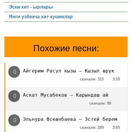
Эски хит - ырлары
Янги узбекча хит кушиклар
Похожие песни:
Айгерим Расул кызы — Кызыл өрүк
скачали: 315
3:10
Аскат Мусабеков — Карындаш ай
скачали: 98
Эльнура Өскөнбаева — Эстей берем
скачали: 289
3:05