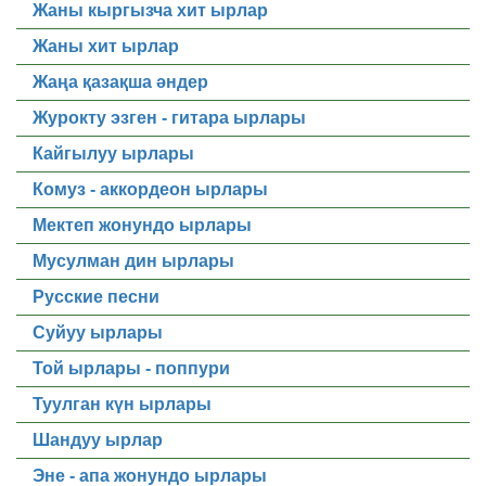
Жаны кыргызча хит ырлар
Жаны хит ырлар
Жаңа қазақша әндер
Журокту эзген - гитара ырлары
Кайгылуу ырлары
Комуз - аккордеон ырлары
Мектеп жонундо ырлары
Мусулман дин ырлары
Русские песни
Суйуу ырлары
Той ырлары - поппури
Туулган күн ырлары
Шандуу ырлар
Эне - апа жонундо ырлары