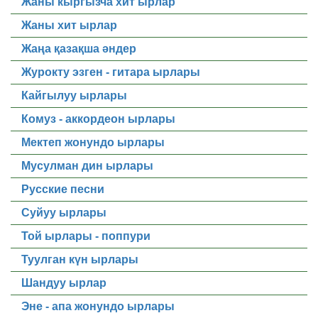
Жаны кыргызча хит ырлар
Жаны хит ырлар
Жаңа қазақша әндер
Журокту эзген - гитара ырлары
Кайгылуу ырлары
Комуз - аккордеон ырлары
Мектеп жонундо ырлары
Мусулман дин ырлары
Русские песни
Суйуу ырлары
Той ырлары - поппури
Туулган күн ырлары
Шандуу ырлар
Эне - апа жонундо ырлары