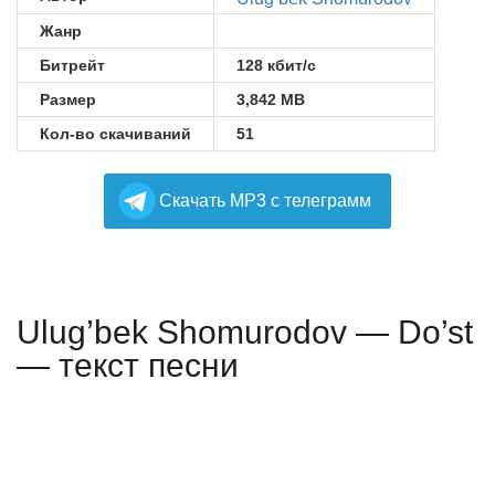
Жанр
Битрейт
128 кбит/с
Размер
3,842 MB
Кол-во скачиваний
51
Cкачать MP3 с телеграмм
Ulug’bek Shomurodov — Do’st
— текст песни