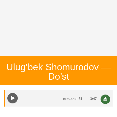
Ulug’bek Shomurodov —
Do’st
скачали: 51
3:47