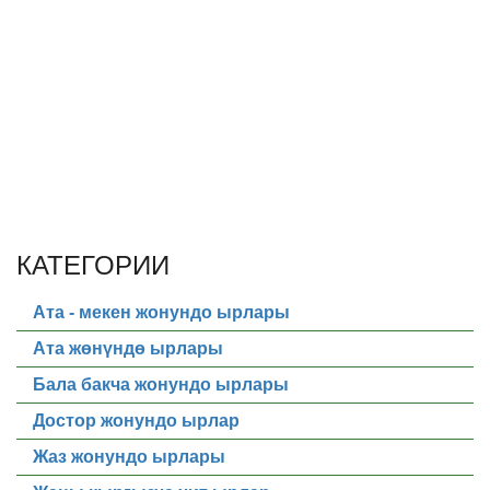
КАТЕГОРИИ
Ата - мекен жонундо ырлары
Ата жөнүндө ырлары
Бала бакча жонундо ырлары
Достор жонундо ырлар
Жаз жонундо ырлары