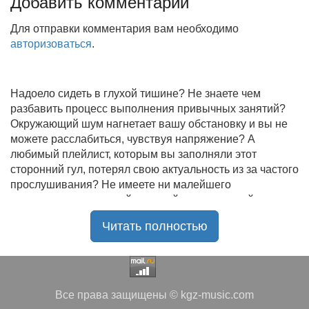
Добавить комментарий
Для отправки комментария вам необходимо
авторизоваться
.
Надоело сидеть в глухой тишине? Не знаете чем
разбавить процесс выполнения привычных занятий?
Окружающий шум нагнетает вашу обстановку и вы не
можете расслабиться, чувствуя напряжение? А
любимый плейлист, которым вы заполняли этот
сторонний гул, потерял свою актуальность из за частого
прослушивания? Не имеете ни малейшего
представления, где найти новый качественный контент
на замену старому? В таком случае вы обратились по
Читать полностью
нужному адресу!
Музыкальный портал KGZ Music
с большой
радостью приветствует своих старых и новых
слушателей! Специально для вас мы заготовили
Все права защищены © kgz-music.com
чудесную подборку самых лучших песен всех времён