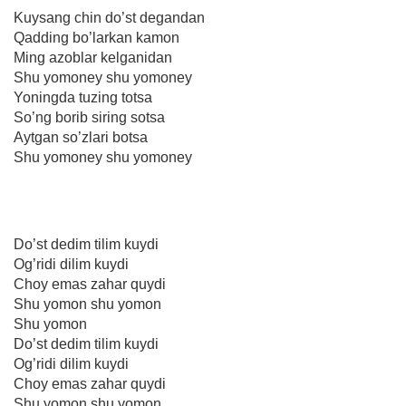
Kuysang chin do’st degandan
Qadding bo’larkan kamon
Ming azoblar kelganidan
Shu yomoney shu yomoney
Yoningda tuzing totsa
So’ng borib siring sotsa
Aytgan so’zlari botsa
Shu yomoney shu yomoney
Do’st dedim tilim kuydi
Og’ridi dilim kuydi
Choy emas zahar quydi
Shu yomon shu yomon
Shu yomon
Do’st dedim tilim kuydi
Og’ridi dilim kuydi
Choy emas zahar quydi
Shu yomon shu yomon