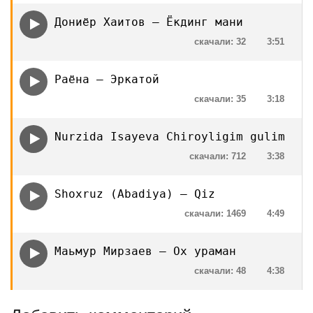
Дониёр Хаитов — Ёкдинг мани
скачали: 32
3:51
Раёна — Эркатой
скачали: 35
3:18
Nurzida Isayeva Chiroyligim gulim
скачали: 712
3:38
Shoxruz (Abadiya) — Qiz
скачали: 1469
4:49
Маьмур Мирзаев — Ох ураман
скачали: 48
4:38