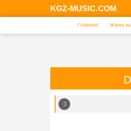
KGZ-MUSIC.COM
Главная
Жаны кы
D