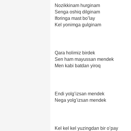
Nozikkinam hurginam
Senga oshiq dilginam
Iforinga mast bo’lay
Kel yonimga gulginam
Qara holimiz birdek
Sen ham mayussan mendek
Men kabi batdan yiroq
Endi yolg’izsan mendek
Nega yolg’izsan mendek
Kel kel kel yuzingdan bir o’pay