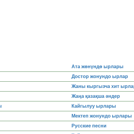
Ата жөнүндө ырлары
Достор жонундо ырлар
Жаны кыргызча хит ырла
Жаңа қазақша әндер
ы
Кайгылуу ырлары
Мектеп жонундо ырлары
Русские песни