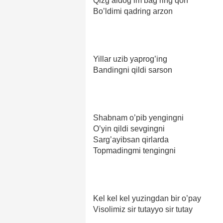
Qizg’aldog’im bag’ring qon
Bo’ldimi qadring arzon
Yillar uzib yaprog’ing
Bandingni qildi sarson
Shabnam o’pib yengingni
O’yin qildi sevgingni
Sarg’ayibsan qirlarda
Topmadingmi tengingni
Kel kel kel yuzingdan bir o’pay
Visolimiz sir tutayyo sir tutay