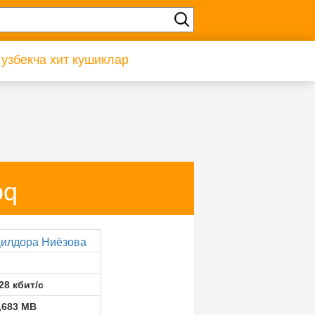
 узбекча хит кушиклар
oq
илдора Ниёзова
28 кбит/с
,683 MB