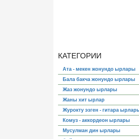
КАТЕГОРИИ
Ата - мекен жонундо ырлары
Бала бакча жонундо ырлары
Жаз жонундо ырлары
Жаны хит ырлар
Журокту эзген - гитара ырлар
Комуз - аккордеон ырлары
Мусулман дин ырлары