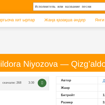
ргызча хит ырлар
Жаңа қазақша әндер
Янги
ildora Niyozova — Qizg’ald
Автор
Д
скачали: 268
3:30
Жанр
Битрейт
1
Размер
3