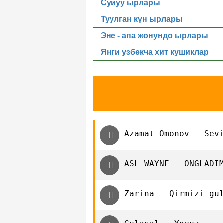
Суйуу ырлары
Туулган күн ырлары
Эне - апа жонундо ырлары
Янги узбекча хит кушиклар
Azamat Omonov — Sev
ASL WAYNE — ONGLADI
Zarina — Qirmizi gu