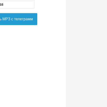
68
ь MP3 с телеграмм