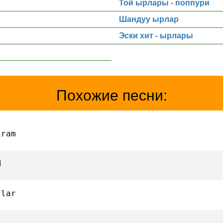
Той ырлары - поппури
Шандуу ырлар
Эски хит - ырлары
Похожие песни:
iram
M
llar