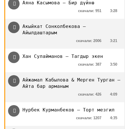
Аяна Касымова — Бир дүйнө
скачали: 951
3:28
Акыйкат Сонколбекова —
Айылдаштарым
скачали: 2006
3:21
Хан Сулайманов — Тагдыр экен
скачали: 387
3:50
Айжамал Кабылова & Мерген Турган —
Айта бар арманым
скачали: 426
4:09
Нурбек Курманбеков — Торт мезгил
скачали: 1207
4:35