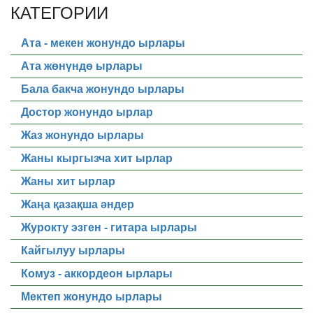
КАТЕГОРИИ
Ата - мекен жонундо ырлары
Ата жөнүндө ырлары
Бала бакча жонундо ырлары
Достор жонундо ырлар
Жаз жонундо ырлары
Жаны кыргызча хит ырлар
Жаны хит ырлар
Жаңа қазақша әндер
Журокту эзген - гитара ырлары
Кайгылуу ырлары
Комуз - аккордеон ырлары
Мектеп жонундо ырлары