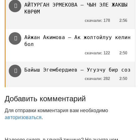
АЙТУРГАН ЭРМЕКОВА — ЧЫН ЭЛЕ ЖАКШЫ
КӨРӨМ
скачали: 178
2:56
Айжан Акимова — Ак жолтойлуу келин
бол
скачали: 122
2:50
Байыш Эгембердиев — Угузчу бир соз
скачали: 282
2:50
Добавить комментарий
Для отправки комментария вам необходимо
авторизоваться
.
Надоело сидеть в глухой тишине? Не знаете чем