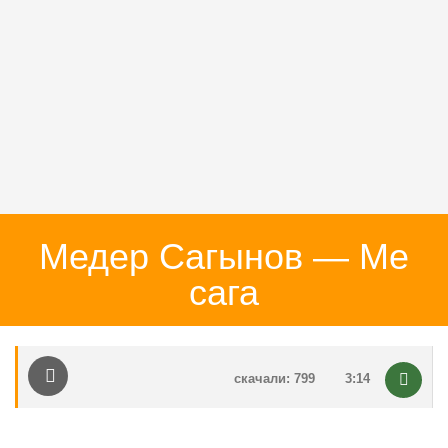
Медер Сагынов — Ме
сага
скачали: 799
3:14