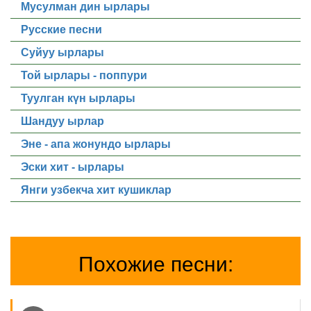
Мусулман дин ырлары
Русские песни
Суйуу ырлары
Той ырлары - поппури
Туулган күн ырлары
Шандуу ырлар
Эне - апа жонундо ырлары
Эски хит - ырлары
Янги узбекча хит кушиклар
Похожие песни: