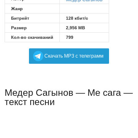
Жанр
Битрейт
128 кбит/с
Размер
2,956 MB
Кол-во скачиваний
799
Cкачать MP3 с телеграмм
Медер Сагынов — Ме сага —
текст песни