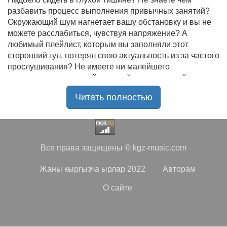
разбавить процесс выполнения привычных занятий?
Окружающий шум нагнетает вашу обстановку и вы не
можете расслабиться, чувствуя напряжение? А
любимый плейлист, которым вы заполняли этот
сторонний гул, потерял свою актуальность из за частого
прослушивания? Не имеете ни малейшего
представления, где найти новый качественный контент
на замену старому? В таком случае вы обратились по
Читать полностью
нужному адресу!
Музыкальный портал KGZ Music
с большой
радостью приветствует своих старых и новых
слушателей! Специально для вас мы заготовили
Все права защищены © kgz-music.com
чудесную подборку самых лучших песен всех времён
во всех жанровых стилистиках. Огромное количество
Жаны кыргызча ырлар 2022
Авторам
старых и новых треков, самые востребованные и
популярные композиции отечественных и зарубежных
О сайте
исполнителей на музыкальном портале KGZ Music!
Мы предоставляем вашему вниманию богатую
коллекцию качественной музыки в бесплатном доступе,