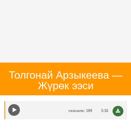
Толгонай Арзыкеева —
Жүрөк ээси
скачали: 189
3:16