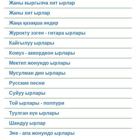
Жаны кыргызча хит ырлар
Жаны хит ырлар
Жаңа қазақша әндер
Журокту эзген - гитара ырлары
Кайгылуу ырлары
Комуз - аккордеон ырлары
Мектеп жонундо ырлары
Мусулман дин ырлары
Русские песни
Суйуу ырлары
Той ырлары - поппури
Туулган күн ырлары
Шандуу ырлар
Эне - апа жонундо ырлары