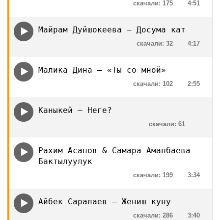
скачали: 175
4:51
Майрам Дуйшокеева — Досума кат
скачали: 32
4:17
Малика Дина — «Ты со мной»
скачали: 102
2:55
Каныкей — Неге?
скачали: 61
Рахим Асанов & Самара Аманбаева —
Бактылуулук
скачали: 199
3:34
Айбек Саралаев — Жениш куну
скачали: 286
3:40