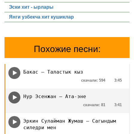
Эски хит - ырлары
Янги узбекча хит кушиклар
Похожие песни:
Бакас — Таластык кыз
скачали: 594
3:45
Нур Эсенжан — Ата-эне
скачали: 81
3:41
Эркин Сулайман Жумаш — Сагындым
силедри мен