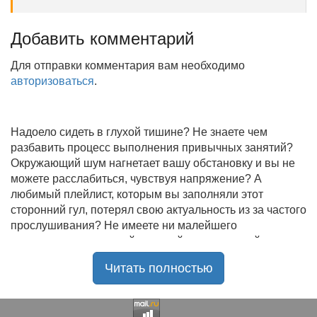
Добавить комментарий
Для отправки комментария вам необходимо
авторизоваться
.
Надоело сидеть в глухой тишине? Не знаете чем
разбавить процесс выполнения привычных занятий?
Окружающий шум нагнетает вашу обстановку и вы не
можете расслабиться, чувствуя напряжение? А
любимый плейлист, которым вы заполняли этот
сторонний гул, потерял свою актуальность из за частого
прослушивания? Не имеете ни малейшего
представления, где найти новый качественный контент
на замену старому? В таком случае вы обратились по
Читать полностью
нужному адресу!
Музыкальный портал KGZ Music
с большой
радостью приветствует своих старых и новых