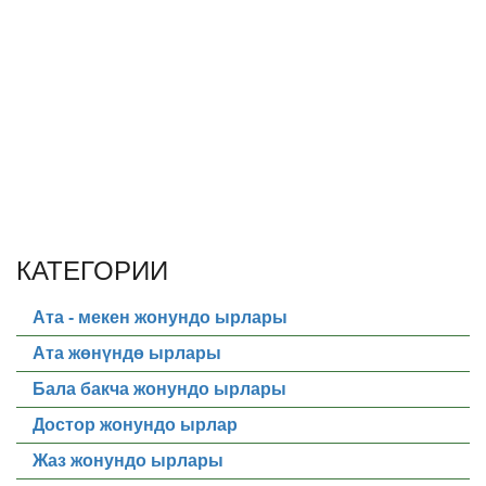
КАТЕГОРИИ
Ата - мекен жонундо ырлары
Ата жөнүндө ырлары
Бала бакча жонундо ырлары
Достор жонундо ырлар
Жаз жонундо ырлары