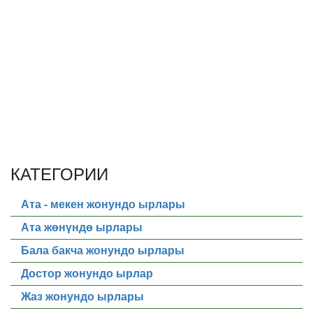
КАТЕГОРИИ
Ата - мекен жонундо ырлары
Ата жөнүндө ырлары
Бала бакча жонундо ырлары
Достор жонундо ырлар
Жаз жонундо ырлары