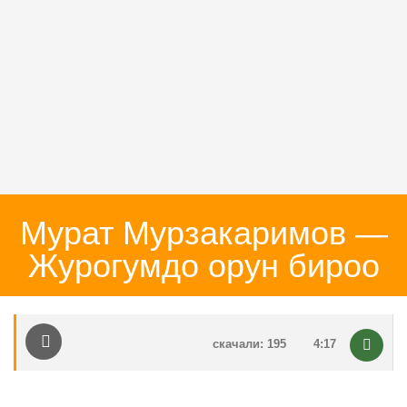
Мурат Мурзакаримов —
Журогумдо орун бироо
скачали: 195
4:17