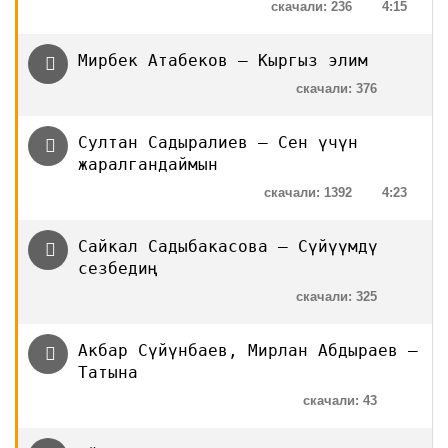
скачали: 236
4:15
Мирбек Атабеков — Кыргыз элим
скачали: 376
Султан Садыралиев — Сен үчүн
жаралгандаймын
скачали: 1392
4:23
Сайкал Садыбакасова — Сүйүүмдү
сезбедиң
скачали: 325
Акбар Сүйүнбаев, Мирлан Абдыраев —
Татына
скачали: 43