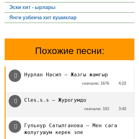
Эски хит - ырлары
Янги узбекча хит кушиклар
Похожие песни:
Нурлан Насип — Жазгы жамгыр
скачали: 1676
4:22
Cles.s.s — Журогумдо
скачали: 101
3:42
Гульнур Сатылганова — Мен сага
жолугушум керек эле