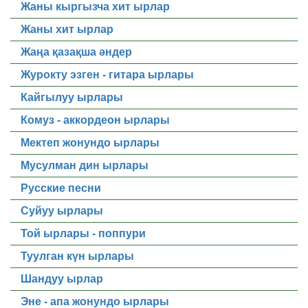
Жаны кыргызча хит ырлар
Жаны хит ырлар
Жаңа қазақша әндер
Журокту эзген - гитара ырлары
Кайгылуу ырлары
Комуз - аккордеон ырлары
Мектеп жонундо ырлары
Мусулман дин ырлары
Русские песни
Суйуу ырлары
Той ырлары - поппури
Туулган күн ырлары
Шандуу ырлар
Эне - апа жонундо ырлары