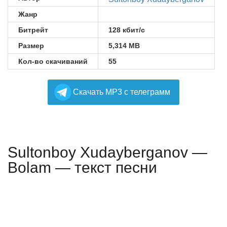
Жанр
Битрейт
128 кбит/с
Размер
5,314 MB
Кол-во скачиваний
55
Cкачать MP3 с телеграмм
Sultonboy Xudayberganov —
Bolam — текст песни