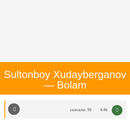
Sultonboy Xudayberganov
— Bolam
скачали: 55
4:46