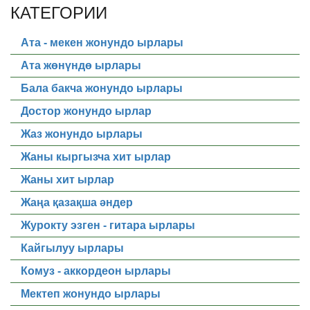
КАТЕГОРИИ
Ата - мекен жонундо ырлары
Ата жөнүндө ырлары
Бала бакча жонундо ырлары
Достор жонундо ырлар
Жаз жонундо ырлары
Жаны кыргызча хит ырлар
Жаны хит ырлар
Жаңа қазақша әндер
Журокту эзген - гитара ырлары
Кайгылуу ырлары
Комуз - аккордеон ырлары
Мектеп жонундо ырлары