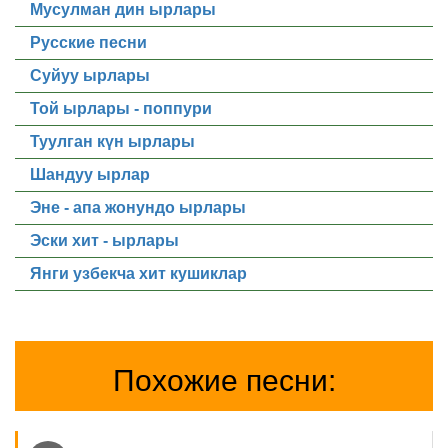
Мусулман дин ырлары
Русские песни
Суйуу ырлары
Той ырлары - поппури
Туулган күн ырлары
Шандуу ырлар
Эне - апа жонундо ырлары
Эски хит - ырлары
Янги узбекча хит кушиклар
Похожие песни: