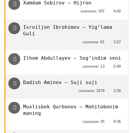
Xamdam Sobirov — Hijron
скачали: 107
4:42
Isroiljon Ibrohimov — Yig’lama
Guli
скачали: 81
3:27
Ilhom Abdullayev — Sog’indim seni
скачали: 13
2:40
Dadish Aminov — Suji suji
скачали: 1678
3:30
Muxlisbek Qurbonov — Mohitobonim
maning
скачали: 25
4:36