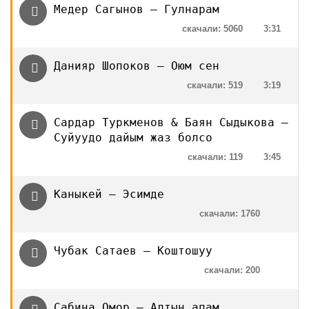
Медер Сагынов — Гулнарам
скачали: 5060
3:31
Данияр Шопоков — Оюм сен
скачали: 519
3:19
Сардар Туркменов & Баян Сыдыкова —
Суйуудо дайым жаз болсо
скачали: 119
3:45
Каныкей — Эсимде
скачали: 1760
Чубак Сатаев — Коштошуу
скачали: 200
Сабина Омор — Алтын апам