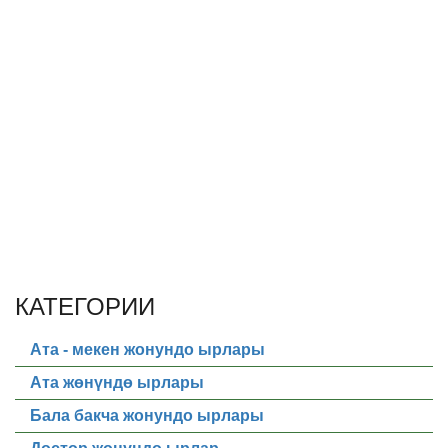
КАТЕГОРИИ
Ата - мекен жонундо ырлары
Ата жөнүндө ырлары
Бала бакча жонундо ырлары