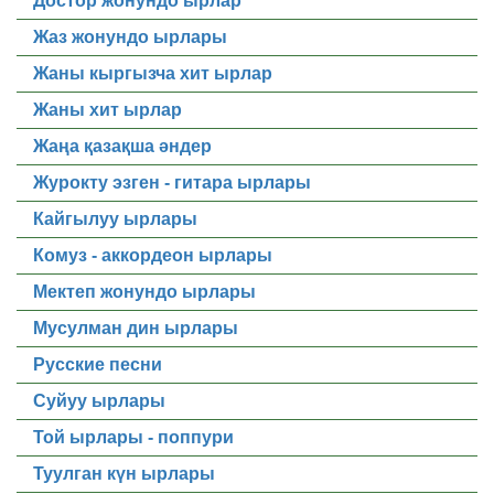
Достор жонундо ырлар
Жаз жонундо ырлары
Жаны кыргызча хит ырлар
Жаны хит ырлар
Жаңа қазақша әндер
Журокту эзген - гитара ырлары
Кайгылуу ырлары
Комуз - аккордеон ырлары
Мектеп жонундо ырлары
Мусулман дин ырлары
Русские песни
Суйуу ырлары
Той ырлары - поппури
Туулган күн ырлары