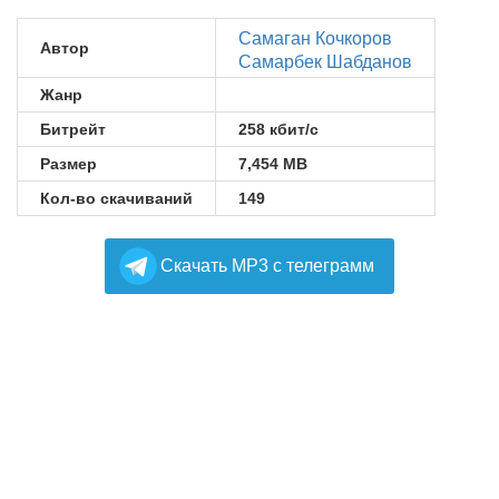
Самаган Кочкоров
Автор
Самарбек Шабданов
Жанр
Битрейт
258 кбит/с
Размер
7,454 MB
Кол-во скачиваний
149
Cкачать MP3 с телеграмм