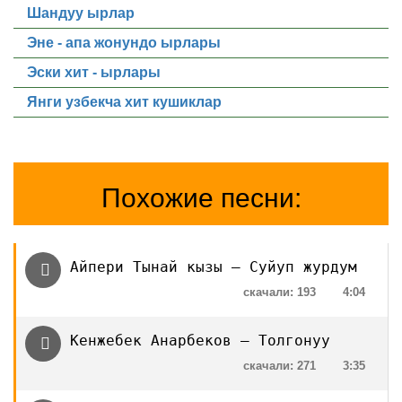
Шандуу ырлар
Эне - апа жонундо ырлары
Эски хит - ырлары
Янги узбекча хит кушиклар
Похожие песни:
Айпери Тынай кызы — Суйуп журдум
скачали: 193
4:04
Кенжебек Анарбеков — Толгонуу
скачали: 271
3:35