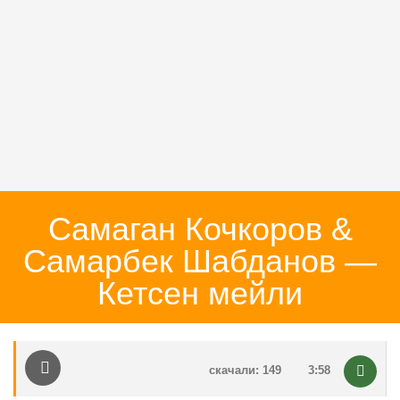
Самаган Кочкоров &
Самарбек Шабданов —
Кетсен мейли
скачали: 149
3:58