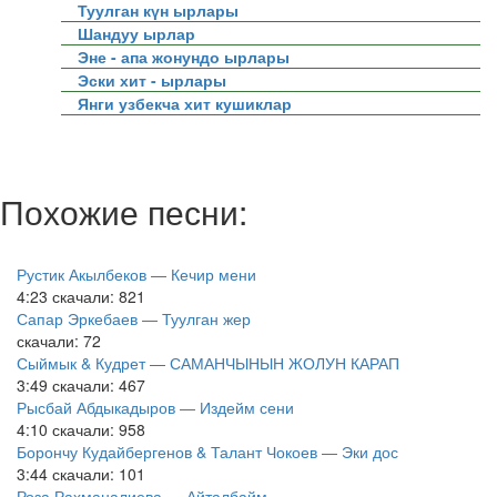
Туулган күн ырлары
Шандуу ырлар
Эне - апа жонундо ырлары
Эски хит - ырлары
Янги узбекча хит кушиклар
Похожие песни:
Рустик Акылбеков — Кечир мени
4:23
скачали: 821
Сапар Эркебаев — Туулган жер
скачали: 72
Сыймык & Кудрет — САМАНЧЫНЫН ЖОЛУН КАРАП
3:49
скачали: 467
Рысбай Абдыкадыров — Издейм сени
4:10
скачали: 958
Борончу Кудайбергенов & Талант Чокоев — Эки дос
3:44
скачали: 101
Роза Рахманалиева — Айталбайм