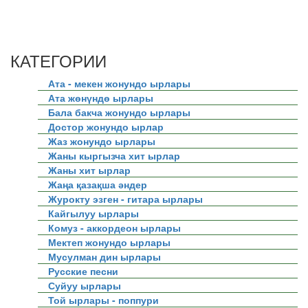
КАТЕГОРИИ
Ата - мекен жонундо ырлары
Ата жөнүндө ырлары
Бала бакча жонундо ырлары
Достор жонундо ырлар
Жаз жонундо ырлары
Жаны кыргызча хит ырлар
Жаны хит ырлар
Жаңа қазақша әндер
Журокту эзген - гитара ырлары
Кайгылуу ырлары
Комуз - аккордеон ырлары
Мектеп жонундо ырлары
Мусулман дин ырлары
Русские песни
Суйуу ырлары
Той ырлары - поппури