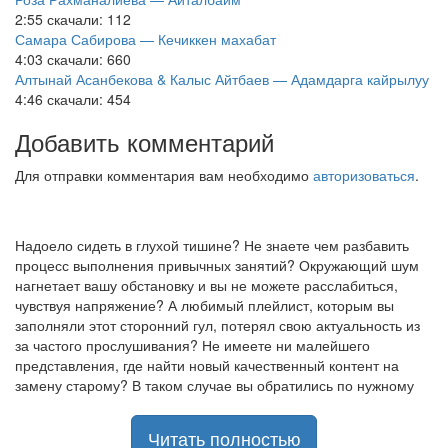
2:55
скачали: 112
Самара Сабирова — Кечиккен махабат
4:03
скачали: 660
Алтынай Асанбекова & Калыс Айтбаев — Адамдарга кайрылуу
4:46
скачали: 454
Добавить комментарий
Для отправки комментария вам необходимо
авторизоваться
.
Надоело сидеть в глухой тишине? Не знаете чем разбавить
процесс выполнения привычных занятий? Окружающий шум
нагнетает вашу обстановку и вы не можете расслабиться,
чувствуя напряжение? А любимый плейлист, которым вы
заполняли этот сторонний гул, потерял свою актуальность из
за частого прослушивания? Не имеете ни малейшего
представления, где найти новый качественный контент на
замену старому? В таком случае вы обратились по нужному
адресу!
Музыкальный портал KGZ Music
Читать полностью
с большой радостью