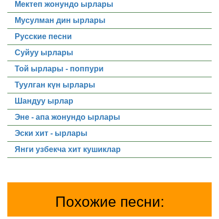
Мектеп жонундо ырлары
Мусулман дин ырлары
Русские песни
Суйуу ырлары
Той ырлары - поппури
Туулган күн ырлары
Шандуу ырлар
Эне - апа жонундо ырлары
Эски хит - ырлары
Янги узбекча хит кушиклар
Похожие песни: