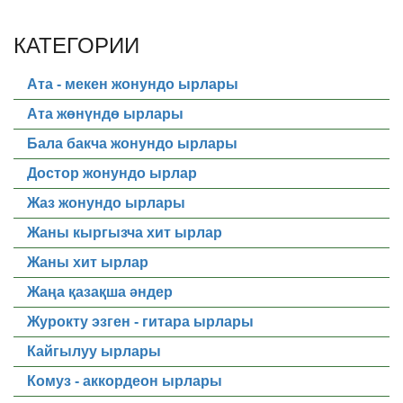
КАТЕГОРИИ
Ата - мекен жонундо ырлары
Ата жөнүндө ырлары
Бала бакча жонундо ырлары
Достор жонундо ырлар
Жаз жонундо ырлары
Жаны кыргызча хит ырлар
Жаны хит ырлар
Жаңа қазақша әндер
Журокту эзген - гитара ырлары
Кайгылуу ырлары
Комуз - аккордеон ырлары