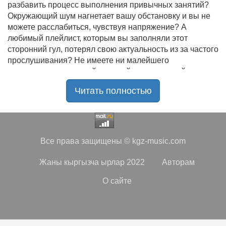
разбавить процесс выполнения привычных занятий?
Окружающий шум нагнетает вашу обстановку и вы не
можете расслабиться, чувствуя напряжение? А
любимый плейлист, которым вы заполняли этот
сторонний гул, потерял свою актуальность из за частого
прослушивания? Не имеете ни малейшего
представления, где найти новый качественный контент
на замену старому? В таком случае вы обратились по
Читать полностью
нужному адресу!
Музыкальный портал KGZ Music
с большой
радостью приветствует своих старых и новых
слушателей! Специально для вас мы заготовили
Все права защищены © kgz-music.com
чудесную подборку самых лучших песен всех времён
во всех жанровых стилистиках. Огромное количество
Жаны кыргызча ырлар 2022
Авторам
старых и новых треков, самые востребованные и
популярные композиции отечественных и зарубежных
О сайте
исполнителей на музыкальном портале KGZ Music!
Мы предоставляем вашему вниманию богатую
коллекцию качественной музыки в бесплатном доступе,
с возможностью безлимитного онлайн прослушивания.