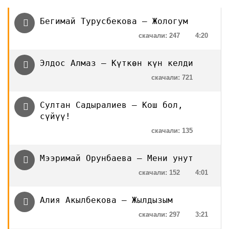
Бегимай Турусбекова — Жологум
скачали: 247
4:20
Элдос Алмаз — Күткөн күн келди
скачали: 721
Султан Садыралиев — Кош бол,
сүйүү!
скачали: 135
Мээримай Орунбаева — Мени унут
скачали: 152
4:01
Алия Акылбекова — Жылдызым
скачали: 297
3:21