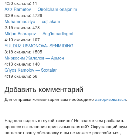
4:30
скачали: 11
Aziz Rametov — Qirolicham onajonim
3:39
скачали: 4726
Muhammadziyo — xoji akam
2:15
скачали: 478
Mirjon Ashrapov — Sog’inmadingmi
4:10
скачали: 107
YULDUZ USMONOVA- SENMIDING
3:18
скачали: 1505
Миркосим Жалолов — Армон
4:13
скачали: 140
G’iyos Kamolov — Soxtalar
4:19
скачали: 56
Добавить комментарий
Для отправки комментария вам необходимо
авторизоваться
.
Надоело сидеть в глухой тишине? Не знаете чем разбавить
процесс выполнения привычных занятий? Окружающий шум
нагнетает вашу обстановку и вы не можете расслабиться,