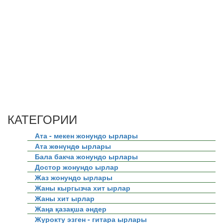
КАТЕГОРИИ
Ата - мекен жонундо ырлары
Ата жөнүндө ырлары
Бала бакча жонундо ырлары
Достор жонундо ырлар
Жаз жонундо ырлары
Жаны кыргызча хит ырлар
Жаны хит ырлар
Жаңа қазақша әндер
Журокту эзген - гитара ырлары