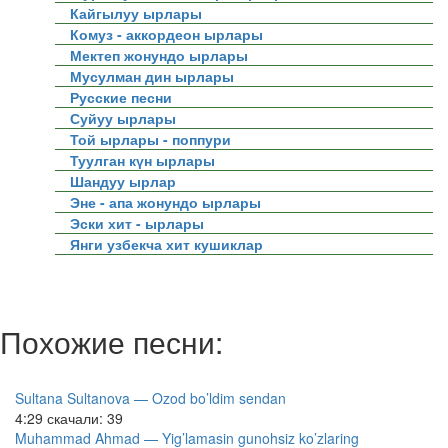
Кайгылуу ырлары
Комуз - аккордеон ырлары
Мектеп жонундо ырлары
Мусулман дин ырлары
Русские песни
Суйуу ырлары
Той ырлары - поппури
Туулган күн ырлары
Шандуу ырлар
Эне - апа жонундо ырлары
Эски хит - ырлары
Янги узбекча хит кушиклар
Похожие песни:
Sultana Sultanova — Ozod bo’ldim sendan
4:29
скачали: 39
Muhammad Ahmad — Yig’lamasin gunohsiz ko’zlaring