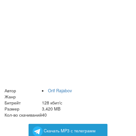
Автор
Orif Rajabov
Жанр
Битрейт
128 кбит/с
Размер
3,420 MB
Кол-во скачиваний
40
Cкачать MP3 с телеграмм