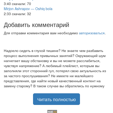
3:40
скачали: 70
Mirjon Ashrapov — Oshiq bola
2:33
скачали: 32
Добавить комментарий
Для отправки комментария вам необходимо
авторизоваться
.
Надоело сидеть в глухой тишине? Не знаете чем разбавить
процесс выполнения привычных занятий? Окружающий шум
нагнетает вашу обстановку и вы не можете расслабиться,
чувствуя напряжение? А любимый плейлист, которым вы
заполняли этот сторонний гул, потерял свою актуальность из
за частого прослушивания? Не имеете ни малейшего
представления, где найти новый качественный контент на
замену старому? В таком случае вы обратились по нужному
адресу!
Музыкальный портал KGZ Music
Читать полностью
с большой радостью
приветствует своих старых и новых слушателей! Специально
для вас мы заготовили чудесную подборку самых лучших