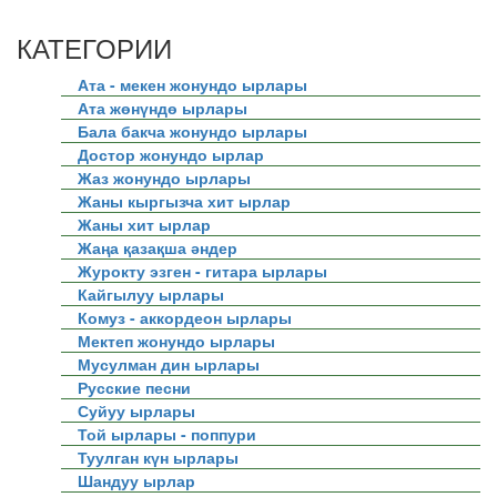
КАТЕГОРИИ
Ата - мекен жонундо ырлары
Ата жөнүндө ырлары
Бала бакча жонундо ырлары
Достор жонундо ырлар
Жаз жонундо ырлары
Жаны кыргызча хит ырлар
Жаны хит ырлар
Жаңа қазақша әндер
Журокту эзген - гитара ырлары
Кайгылуу ырлары
Комуз - аккордеон ырлары
Мектеп жонундо ырлары
Мусулман дин ырлары
Русские песни
Суйуу ырлары
Той ырлары - поппури
Туулган күн ырлары
Шандуу ырлар