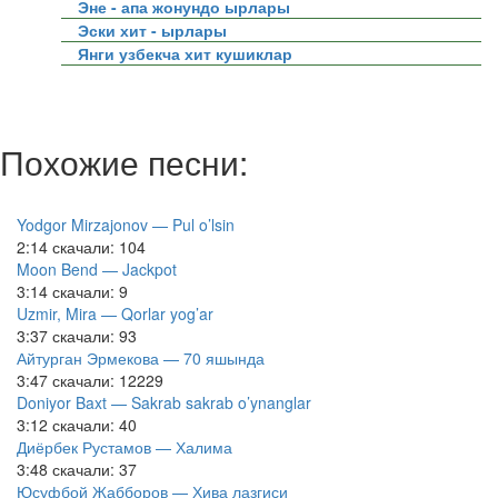
Эне - апа жонундо ырлары
Эски хит - ырлары
Янги узбекча хит кушиклар
Похожие песни:
Yodgor Mirzajonov — Pul o’lsin
2:14
скачали: 104
Moon Bend — Jackpot
3:14
скачали: 9
Uzmir, Mira — Qorlar yog’ar
3:37
скачали: 93
Айтурган Эрмекова — 70 яшында
3:47
скачали: 12229
Doniyor Baxt — Sakrab sakrab o’ynanglar
3:12
скачали: 40
Диёрбек Рустамов — Халима
3:48
скачали: 37
Юсуфбой Жабборов — Хива лазгиси