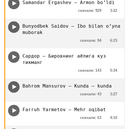
Samandar Ergashev — Armon bo’ldi
скачали: 929
3:22
Bunyodbek Saidov — Ibo bilan o’yna
muborak
скачали: 94
6:15
Сардор — Бировнинг аёлига куз
тикманг
скачали: 143
5:34
Bahrom Mansurov — Kunda — kunda
скачали: 43
3:27
Farruh Yarmetov — Mehr oqibat
скачали: 63
4:10