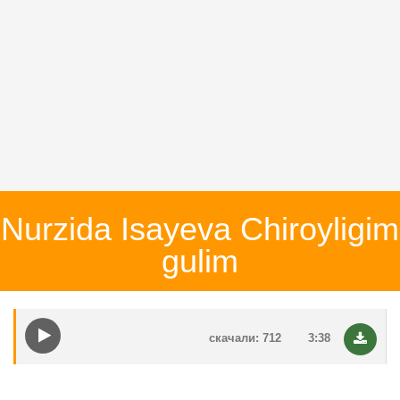
Nurzida Isayeva Chiroyligim
gulim
скачали: 712
3:38