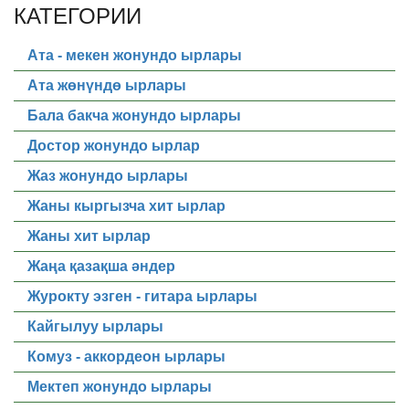
КАТЕГОРИИ
Ата - мекен жонундо ырлары
Ата жөнүндө ырлары
Бала бакча жонундо ырлары
Достор жонундо ырлар
Жаз жонундо ырлары
Жаны кыргызча хит ырлар
Жаны хит ырлар
Жаңа қазақша әндер
Журокту эзген - гитара ырлары
Кайгылуу ырлары
Комуз - аккордеон ырлары
Мектеп жонундо ырлары