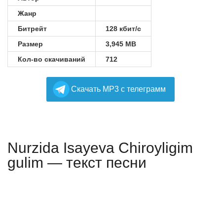
Жанр
Битрейт
128 кбит/с
Размер
3,945 MB
Кол-во скачиваний
712
Cкачать MP3 с телеграмм
Nurzida Isayeva Chiroyligim
gulim — текст песни