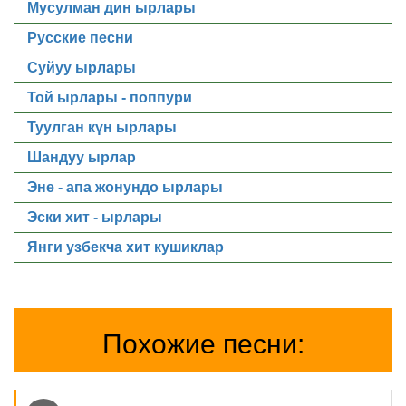
Мусулман дин ырлары
Русские песни
Суйуу ырлары
Той ырлары - поппури
Туулган күн ырлары
Шандуу ырлар
Эне - апа жонундо ырлары
Эски хит - ырлары
Янги узбекча хит кушиклар
Похожие песни: