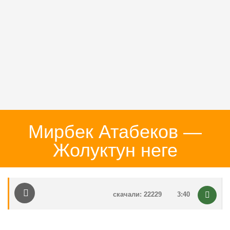
Мирбек Атабеков —
Жолуктун неге
скачали: 22229
3:40