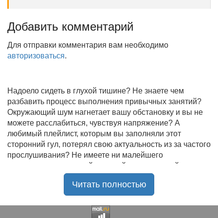
Добавить комментарий
Для отправки комментария вам необходимо
авторизоваться
.
Надоело сидеть в глухой тишине? Не знаете чем
разбавить процесс выполнения привычных занятий?
Окружающий шум нагнетает вашу обстановку и вы не
можете расслабиться, чувствуя напряжение? А
любимый плейлист, которым вы заполняли этот
сторонний гул, потерял свою актуальность из за частого
прослушивания? Не имеете ни малейшего
представления, где найти новый качественный контент
на замену старому? В таком случае вы обратились по
Читать полностью
нужному адресу!
Музыкальный портал KGZ Music
с большой
радостью приветствует своих старых и новых