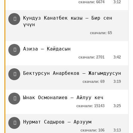
скачали: 6674
3:12
Кундуз Канатбек кызы — Бир сен
үчүн
скачали: 65
Азиза — Кайдасын
скачали: 2701
3:42
Бектурсун Анарбеков — Жагымдуусун
скачали: 69
3:19
Ынак Осмоналиев — Айлуу кеч
скачали: 15143
3:25
Нурмат Садыров — Арзуум
скачали: 106
3:13