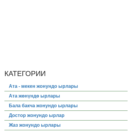
КАТЕГОРИИ
Ата - мекен жонундо ырлары
Ата жөнүндө ырлары
Бала бакча жонундо ырлары
Достор жонундо ырлар
Жаз жонундо ырлары