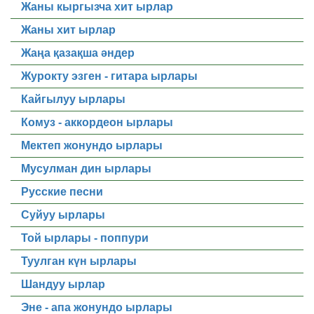
Жаны кыргызча хит ырлар
Жаны хит ырлар
Жаңа қазақша әндер
Журокту эзген - гитара ырлары
Кайгылуу ырлары
Комуз - аккордеон ырлары
Мектеп жонундо ырлары
Мусулман дин ырлары
Русские песни
Суйуу ырлары
Той ырлары - поппури
Туулган күн ырлары
Шандуу ырлар
Эне - апа жонундо ырлары