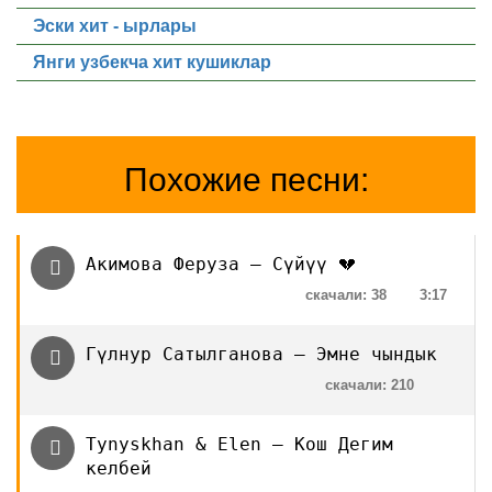
Эски хит - ырлары
Янги узбекча хит кушиклар
Похожие песни:
Акимова Феруза — Сүйүү 💔
скачали: 38
3:17
Гүлнур Сатылганова — Эмне чындык
скачали: 210
Tynyskhan & Elen — Кош Дегим
келбей