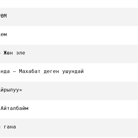
РӨМ
кем
— Жөн эле
анда — Махабат деген ушундай
Айрылуу»
 Айталбайм
н гана