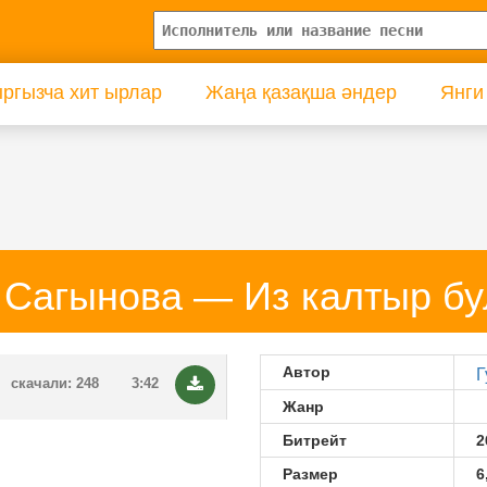
ргызча хит ырлар
Жаңа қазақша әндер
Янги
 Сагынова — Из калтыр бу
Автор
Г
скачали: 248
3:42
Жанр
Битрейт
2
Размер
6