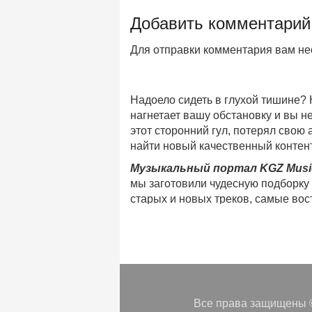
Добавить комментарий
Для отправки комментария вам н
Надоело сидеть в глухой тишине?
нагнетает вашу обстановку и вы 
этот сторонний гул, потерял свою
найти новый качественный контент
Музыкальный портал KGZ Musi
мы заготовили чудесную подборку
старых и новых треков, самые во
музыкальном портале KGZ Music!
Мы предоставляем вашему внимани
безлимитного онлайн прослушива
популярные треки
любимых испол
Регулярные обновления, постоянны
платформе KGZ Music. Наша коман
Все права защищены ©