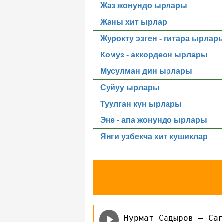
Жаз жонундо ырлары
Жаны хит ырлар
Журокту эзген - гитара ырлар
Комуз - аккордеон ырлары
Мусулман дин ырлары
Суйуу ырлары
Туулган күн ырлары
Эне - апа жонундо ырлары
Янги узбекча хит кушиклар
Нурмат Садыров — Са