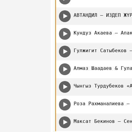
АВТАНДИЛ — ИЗДЕП ЖҮ
Кундуз Акаева — Апа
Гулжигит Сатыбеков 
Алмаз Шаадаев & Гул
Чынгыз Турдубеков «
Роза Рахманалиева —
Максат Бекинов — Се