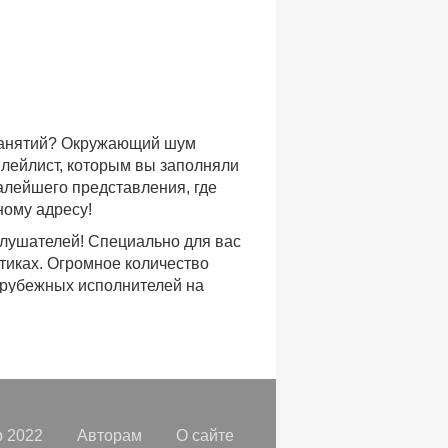
 занятий? Окружающий шум
плейлист, которым вы заполняли
малейшего представления, где
ному адресу!
слушателей! Специально для вас
тиках. Огромное количество
арубежных исполнителей на
доступе, с возможностью
хиты уходящих и нынешних годов,
ых времен.
с, и все это только на
орок, отбирая
самые лучшие
 2022
Авторам
О сайте