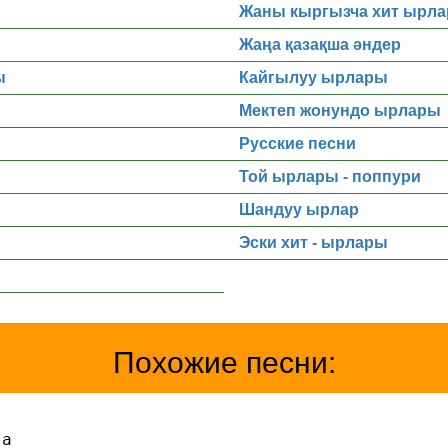
Жаны кыргызча хит ырла
Жаңа қазақша әндер
ы
Кайгылуу ырлары
Мектеп жонундо ырлары
Русские песни
Той ырлары - поппури
Шандуу ырлар
Эски хит - ырлары
Похожие песни:
га