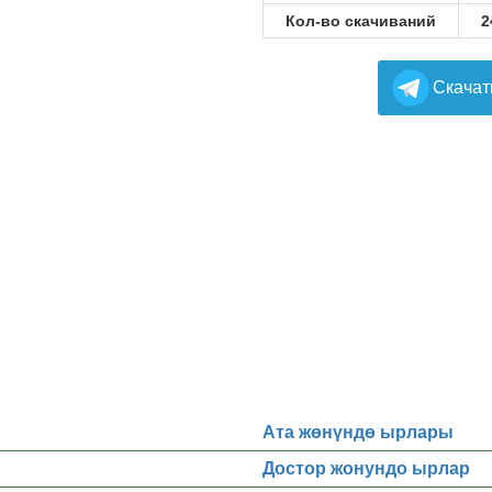
Кол-во скачиваний
2
Cкачат
Ата жөнүндө ырлары
Достор жонундо ырлар