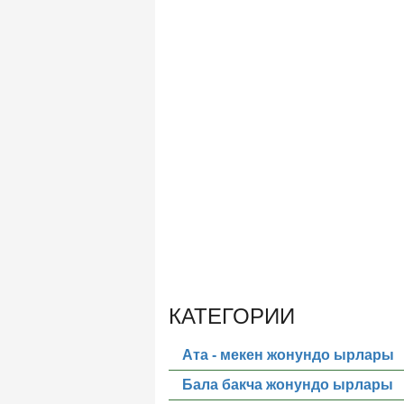
КАТЕГОРИИ
Ата - мекен жонундо ырлары
Бала бакча жонундо ырлары