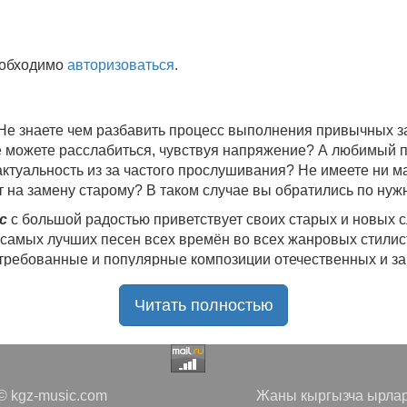
еобходимо
авторизоваться
.
 Не знаете чем разбавить процесс выполнения привычных
не можете расслабиться, чувствуя напряжение? А любимый 
 актуальность из за частого прослушивания? Не имеете ни 
 на замену старому? В таком случае вы обратились по нуж
c
с большой радостью приветствует своих старых и новых 
 самых лучших песен всех времён во всех жанровых стилис
стребованные и популярные композиции отечественных и з
ю богатую коллекцию качественной музыки в бесплатном 
Читать полностью
ния.
Самые свежие альбомы
и новые релизы этого года, 
нителей, и актуальные, всеми известные композиции стар
е новинки, большой музыкальный ассортимент на любой вку
да с большой ответственностью подходит к созданию подб
 kgz-music.com
Жаны кыргызча ырлар