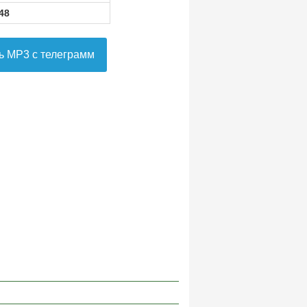
48
ь MP3 с телеграмм