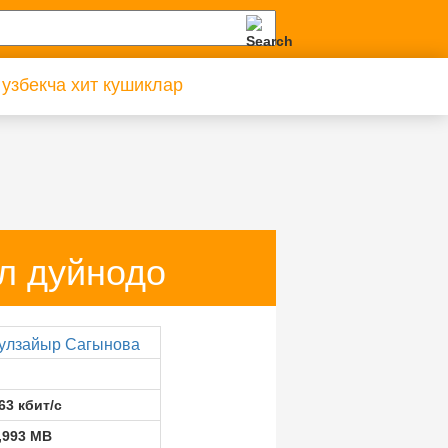
 узбекча хит кушиклар
л дуйнодо
улзайыр Сагынова
63 кбит/с
,993 MB