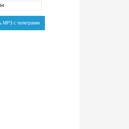
54
ь MP3 с телеграмм