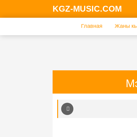
KGZ-MUSIC.COM
Главная
Жаны кы
М