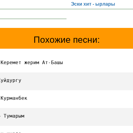
Эски хит - ырлары
Похожие песни:
 Керемет жерим Ат-Башы
Куйдургу
 Курманбек
— Тумарым