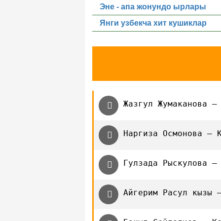
Эне - апа жонундо ырлары
Янги узбекча хит кушиклар
Жазгул Жумаканова —
Наргиза Осмонова — 
Гулзада Рыскулова —
Айгерим Расул кызы 