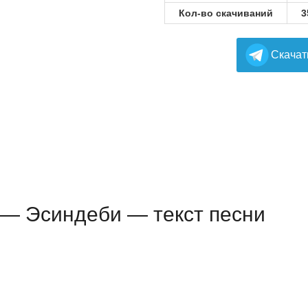
Кол-во скачиваний
3
Cкачат
— Эсиндеби — текст песни