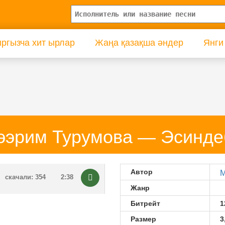
ргызча хит ырлар
Жаңа қазақша әндер
Янги
ээрим Турумова — Эсинде
Автор
М
скачали: 354
2:38
Жанр
Битрейт
1
Размер
3