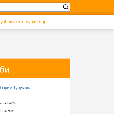
 узбекча хит кушиклар
би
ээрим Турумова
28 кбит/с
,934 MB