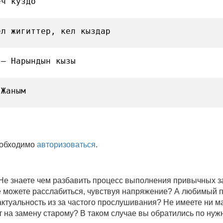
еч куздо
ел жигиттер, кел кыздар
 — Нарындын кызы
 Жаным
еобходимо
авторизоваться
.
 Не знаете чем разбавить процесс выполнения привычных
не можете расслабиться, чувствуя напряжение? А любимый 
 актуальность из за частого прослушивания? Не имеете ни 
 на замену старому? В таком случае вы обратились по нуж