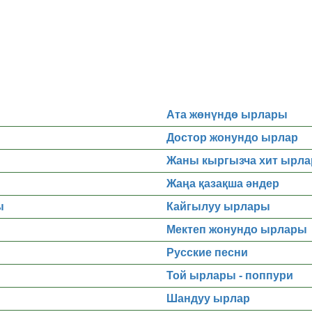
Ата жөнүндө ырлары
Достор жонундо ырлар
Жаны кыргызча хит ырла
Жаңа қазақша әндер
ы
Кайгылуу ырлары
Мектеп жонундо ырлары
Русские песни
Той ырлары - поппури
Шандуу ырлар