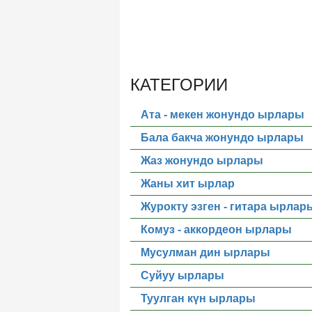
КАТЕГОРИИ
Ата - мекен жонундо ырлары
Бала бакча жонундо ырлары
Жаз жонундо ырлары
Жаны хит ырлар
Журокту эзген - гитара ырлар
Комуз - аккордеон ырлары
Мусулман дин ырлары
Суйуу ырлары
Туулган күн ырлары