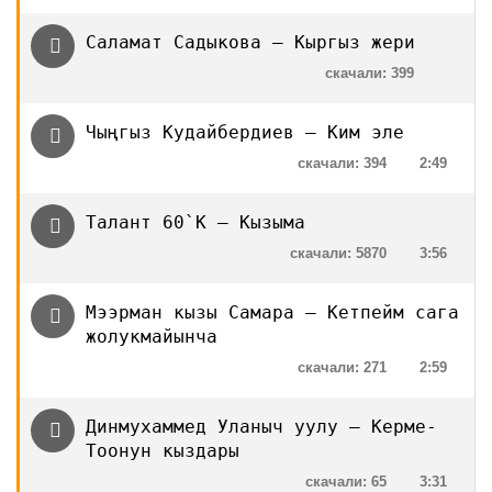
Саламат Садыкова — Кыргыз жери
скачали: 399
Чыңгыз Кудайбердиев — Ким эле
скачали: 394
2:49
Талант 60`К — Кызыма
скачали: 5870
3:56
Мээрман кызы Самара — Кетпейм сага
жолукмайынча
скачали: 271
2:59
Динмухаммед Уланыч уулу — Керме-
Тоонун кыздары
скачали: 65
3:31