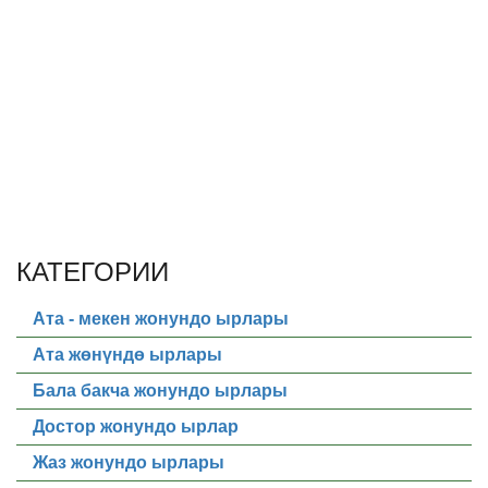
КАТЕГОРИИ
Ата - мекен жонундо ырлары
Ата жөнүндө ырлары
Бала бакча жонундо ырлары
Достор жонундо ырлар
Жаз жонундо ырлары