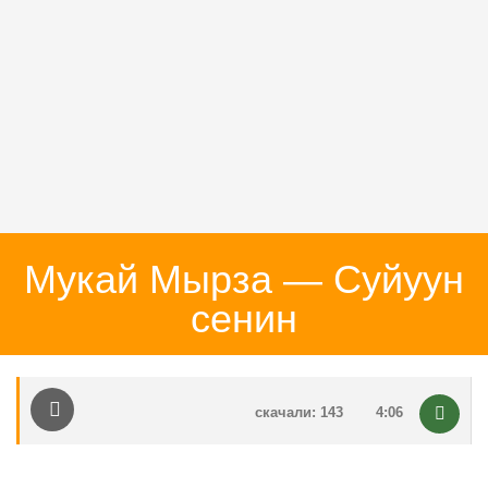
Мукай Мырза — Суйуун
сенин
скачали: 143
4:06