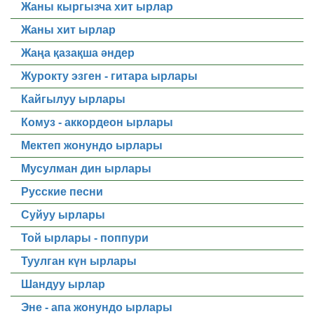
Жаны кыргызча хит ырлар
Жаны хит ырлар
Жаңа қазақша әндер
Журокту эзген - гитара ырлары
Кайгылуу ырлары
Комуз - аккордеон ырлары
Мектеп жонундо ырлары
Мусулман дин ырлары
Русские песни
Суйуу ырлары
Той ырлары - поппури
Туулган күн ырлары
Шандуу ырлар
Эне - апа жонундо ырлары