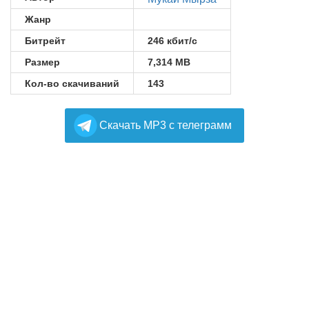
Жанр
Битрейт
246 кбит/с
Размер
7,314 MB
Кол-во скачиваний
143
Cкачать MP3 с телеграмм