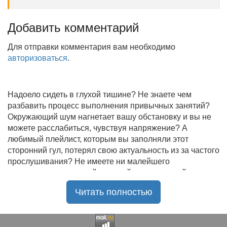
Добавить комментарий
Для отправки комментария вам необходимо
авторизоваться
.
Надоело сидеть в глухой тишине? Не знаете чем
разбавить процесс выполнения привычных занятий?
Окружающий шум нагнетает вашу обстановку и вы не
можете расслабиться, чувствуя напряжение? А
любимый плейлист, которым вы заполняли этот
сторонний гул, потерял свою актуальность из за частого
прослушивания? Не имеете ни малейшего
представления, где найти новый качественный контент
на замену старому? В таком случае вы обратились по
Читать полностью
нужному адресу!
Музыкальный портал KGZ Music
с большой
радостью приветствует своих старых и новых