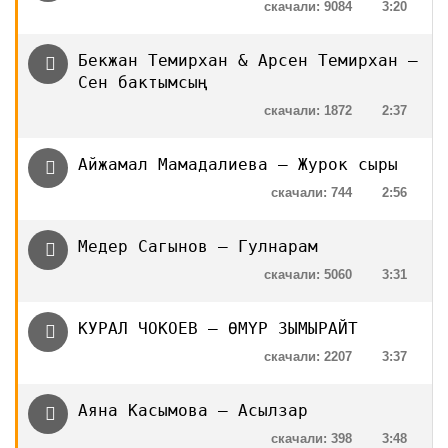
скачали: 9084
3:20
Бекжан Темирхан & Арсен Темирхан —
Сен бактымсың
скачали: 1872
2:37
Айжамал Мамадалиева — Журок сыры
скачали: 744
2:56
Медер Сагынов — Гулнарам
скачали: 5060
3:31
КУРАЛ ЧОКОЕВ — ӨМҮР ЗЫМЫРАЙТ
скачали: 2207
3:37
Аяна Касымова — Асылзар
скачали: 398
3:48