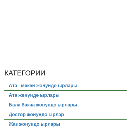
КАТЕГОРИИ
Ата - мекен жонундо ырлары
Ата жөнүндө ырлары
Бала бакча жонундо ырлары
Достор жонундо ырлар
Жаз жонундо ырлары