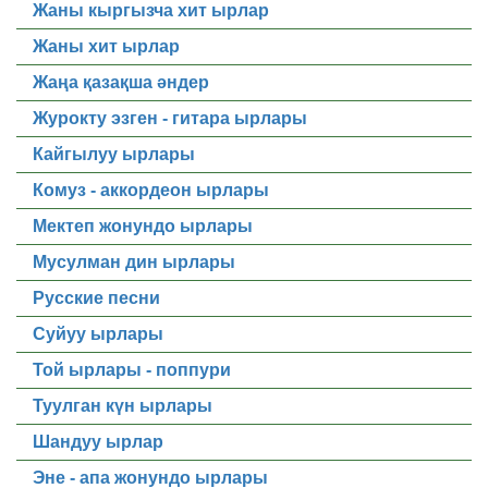
Жаны кыргызча хит ырлар
Жаны хит ырлар
Жаңа қазақша әндер
Журокту эзген - гитара ырлары
Кайгылуу ырлары
Комуз - аккордеон ырлары
Мектеп жонундо ырлары
Мусулман дин ырлары
Русские песни
Суйуу ырлары
Той ырлары - поппури
Туулган күн ырлары
Шандуу ырлар
Эне - апа жонундо ырлары