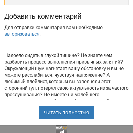
Добавить комментарий
Для отправки комментария вам необходимо
авторизоваться
.
Надоело сидеть в глухой тишине? Не знаете чем
разбавить процесс выполнения привычных занятий?
Окружающий шум нагнетает вашу обстановку и вы не
можете расслабиться, чувствуя напряжение? А
любимый плейлист, которым вы заполняли этот
сторонний гул, потерял свою актуальность из за частого
прослушивания? Не имеете ни малейшего
представления, где найти новый качественный контент
на замену старому? В таком случае вы обратились по
Читать полностью
нужному адресу!
Музыкальный портал KGZ Music
с большой
радостью приветствует своих старых и новых