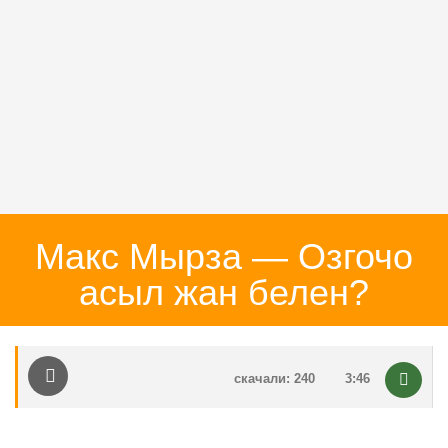
Макс Мырза — Озгочо
асыл жан белен?
скачали: 240
3:46