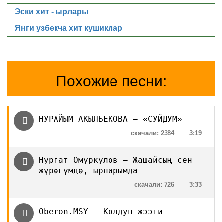
Эски хит - ырлары
Янги узбекча хит кушиклар
Похожие песни:
НУРАЙЫМ АКЫЛБЕКОВА — «СУЙДУМ»
скачали: 2384
3:19
Нургат Омуркулов — Жашайсың сен
жүрөгүмдө, ырларымда
скачали: 726
3:33
Oberon.MSY — Колдун жээги