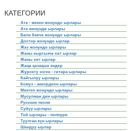
КАТЕГОРИИ
Ата - мекен жонундо ырлары
Ата жөнүндө ырлары
Бала бакча жонундо ырлары
Достор жонундо ырлар
Жаз жонундо ырлары
Жаны кыргызча хит ырлар
Жаны хит ырлар
Жаңа қазақша әндер
Журокту эзген - гитара ырлары
Кайгылуу ырлары
Комуз - аккордеон ырлары
Мектеп жонундо ырлары
Мусулман дин ырлары
Русские песни
Суйуу ырлары
Той ырлары - поппури
Туулган күн ырлары
Шандуу ырлар