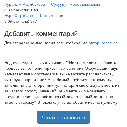
Нурайым Акылбекова — Суйуунун мерез мыйзамы
3:33
скачали: 1926
Нурс Сыртбаев — Таптым сени
3:09
скачали: 377
Добавить комментарий
Для отправки комментария вам необходимо
авторизоваться
.
Надоело сидеть в глухой тишине? Не знаете чем разбавить
процесс выполнения привычных занятий? Окружающий шум
нагнетает вашу обстановку и вы не можете расслабиться,
чувствуя напряжение? А любимый плейлист, которым вы
заполняли этот сторонний гул, потерял свою актуальность из
за частого прослушивания? Не имеете ни малейшего
представления, где найти новый качественный контент на
замену старому? В таком случае вы обратились по нужному
адресу!
Музыкальный портал KGZ Music
Читать полностью
с большой радостью
приветствует своих старых и новых слушателей! Специально