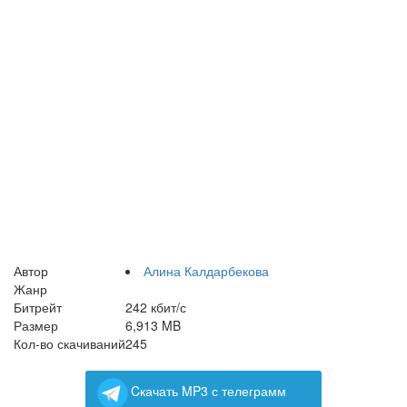
Автор
Алина Калдарбекова
Жанр
Битрейт
242 кбит/с
Размер
6,913 MB
Кол-во скачиваний
245
Cкачать MP3 с телеграмм