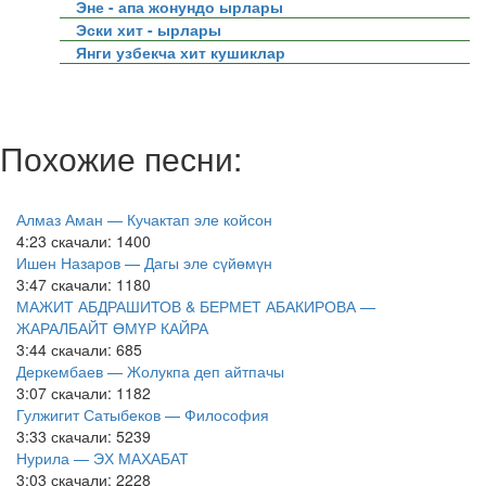
Эне - апа жонундо ырлары
Эски хит - ырлары
Янги узбекча хит кушиклар
Похожие песни:
Алмаз Аман — Кучактап эле койсон
4:23
скачали: 1400
Ишен Назаров — Дагы эле сүйөмүн
3:47
скачали: 1180
МАЖИТ АБДРАШИТОВ & БЕРМЕТ АБАКИРОВА —
ЖАРАЛБАЙТ ӨМҮР КАЙРА
3:44
скачали: 685
Деркембаев — Жолукпа деп айтпачы
3:07
скачали: 1182
Гулжигит Сатыбеков — Философия
3:33
скачали: 5239
Нурила — ЭХ МАХАБАТ
3:03
скачали: 2228