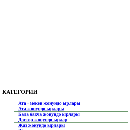
КАТЕГОРИИ
Ата - мекен жонундо ырлары
Ата жөнүндө ырлары
Бала бакча жонундо ырлары
Достор жонундо ырлар
Жаз жонундо ырлары