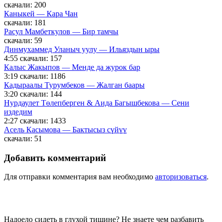
скачали: 200
Каныкей — Кара Чан
скачали: 181
Расул Мамбеткулов — Бир тамчы
скачали: 59
Динмухаммед Уланыч уулу — Ильяздын ыры
4:55
скачали: 157
Калыс Жакыпов — Менде да журок бар
3:19
скачали: 1186
Кадыраалы Турумбеков — Жалган баары
3:20
скачали: 144
Нурдаулет Төлепберген & Аида Багышбекова — Сени
издедим
2:27
скачали: 1433
Асель Касымова — Бактысыз сүйүү
скачали: 51
Добавить комментарий
Для отправки комментария вам необходимо
авторизоваться
.
Надоело сидеть в глухой тишине? Не знаете чем разбавить