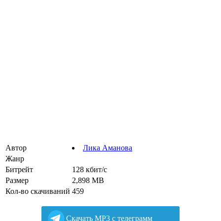
Автор
Лика Аманова
Жанр
Битрейт
128 кбит/с
Размер
2,898 MB
Кол-во скачиваний
459
Cкачать MP3 с телеграмм