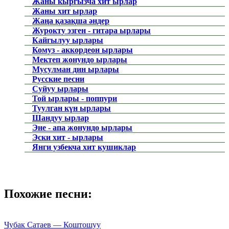
Жаны кыргызча хит ырлар
Жаны хит ырлар
Жаңа қазақша әндер
Журокту эзген - гитара ырлары
Кайгылуу ырлары
Комуз - аккордеон ырлары
Мектеп жонундо ырлары
Мусулман дин ырлары
Русские песни
Суйуу ырлары
Той ырлары - поппури
Туулган күн ырлары
Шандуу ырлар
Эне - апа жонундо ырлары
Эски хит - ырлары
Янги узбекча хит кушиклар
Похожие песни:
Чубак Сатаев — Коштошуу