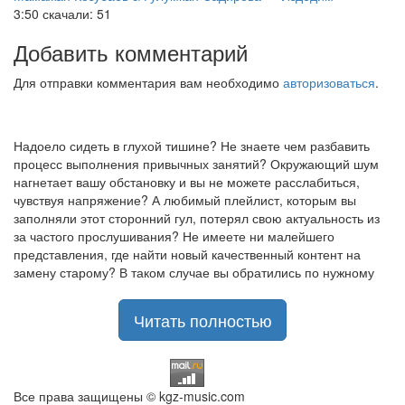
3:50
скачали: 51
Добавить комментарий
Для отправки комментария вам необходимо
авторизоваться
.
Надоело сидеть в глухой тишине? Не знаете чем разбавить
процесс выполнения привычных занятий? Окружающий шум
нагнетает вашу обстановку и вы не можете расслабиться,
чувствуя напряжение? А любимый плейлист, которым вы
заполняли этот сторонний гул, потерял свою актуальность из
за частого прослушивания? Не имеете ни малейшего
представления, где найти новый качественный контент на
замену старому? В таком случае вы обратились по нужному
адресу!
Музыкальный портал KGZ Music
Читать полностью
с большой радостью
приветствует своих старых и новых слушателей! Специально
для вас мы заготовили чудесную подборку самых лучших
песен всех времён во всех жанровых стилистиках. Огромное
количество старых и новых треков, самые востребованные и
Все права защищены © kgz-music.com