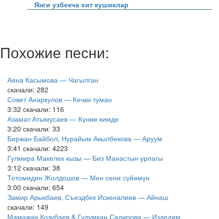
Янги узбекча хит кушиклар
Похожие песни:
Аяна Касымова — Чагылган
скачали: 282
Совет Анаркулов — Кечки туман
3:32
скачали: 116
Азамат Атымусаев — Күнөө кимде
3:20
скачали: 33
Биржан Байбол, Нурайым Акылбекова — Аруум
3:41
скачали: 4223
Гулмира Макелек кызы — Биз Манастын урпагы
3:12
скачали: 38
Тотомидин Жолдошов — Мен сени сүйөмүн
3:00
скачали: 654
Замир Арыкбаев, Съездбек Искеналиев — Айнаш
скачали: 149
Мамажан Козубаев & Гулумкан Садирова — Издедим