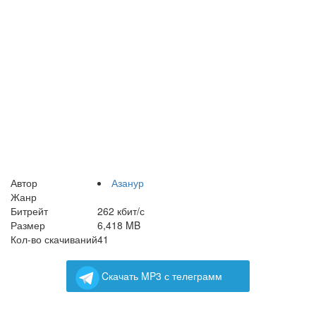
Автор
Азанур
Жанр
Битрейт
262 кбит/с
Размер
6,418 MB
Кол-во скачиваний
41
Cкачать MP3 с телеграмм