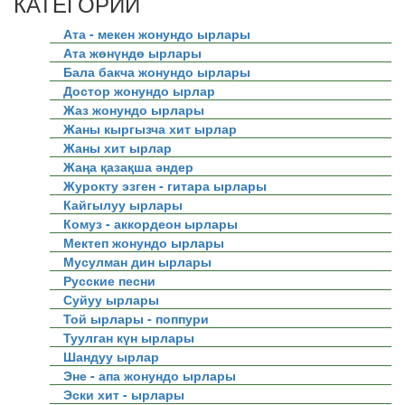
КАТЕГОРИИ
Ата - мекен жонундо ырлары
Ата жөнүндө ырлары
Бала бакча жонундо ырлары
Достор жонундо ырлар
Жаз жонундо ырлары
Жаны кыргызча хит ырлар
Жаны хит ырлар
Жаңа қазақша әндер
Журокту эзген - гитара ырлары
Кайгылуу ырлары
Комуз - аккордеон ырлары
Мектеп жонундо ырлары
Мусулман дин ырлары
Русские песни
Суйуу ырлары
Той ырлары - поппури
Туулган күн ырлары
Шандуу ырлар
Эне - апа жонундо ырлары
Эски хит - ырлары